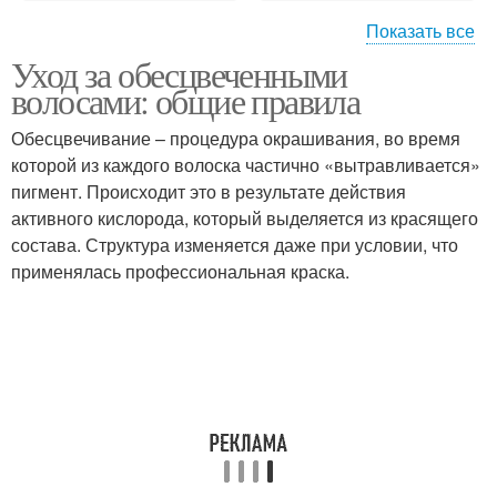
Показать все
Уход за обесцвеченными
Уход за осветленными
Зеленые волосы
волосами: общие правила
волосами
Обесцвечивание – процедура окрашивания, во время
которой из каждого волоска частично «вытравливается»
пигмент. Происходит это в результате действия
Желтоватые волосы
Безжизненные волосы
активного кислорода, который выделяется из красящего
состава. Структура изменяется даже при условии, что
применялась профессиональная краска.
Осветлители для
Осветлитель для волос
волосе
Осветлители для волос