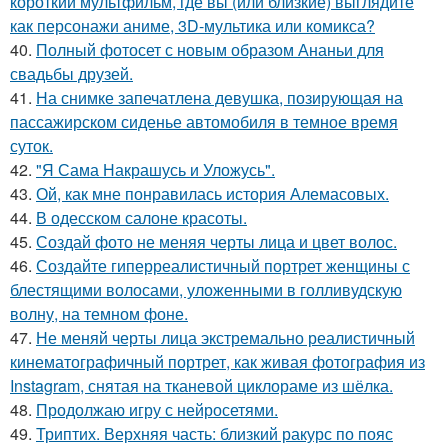
короткий мультфильм, где вы (или близкие) выглядите
как персонажи аниме, 3D-мультика или комикса?
40.
Полный фотосет с новым образом Ананьи для
свадьбы друзей.
41.
На снимке запечатлена девушка, позирующая на
пассажирском сиденье автомобиля в темное время
суток.
42.
"Я Сама Накрашусь и Уложусь".
43.
Ой, как мне понравилась история Алемасовых.
44.
В одесском салоне красоты.
45.
Создай фото не меняя черты лица и цвет волос.
46.
Создайте гиперреалистичный портрет женщины с
блестящими волосами, уложенными в голливудскую
волну, на темном фоне.
47.
Не меняй черты лица экстремально реалистичный
кинематографичный портрет, как живая фотография из
Instagram, снятая на тканевой циклораме из шёлка.
48.
Продолжаю игру с нейросетями.
49.
Триптих. Верхняя часть: близкий ракурс по пояс