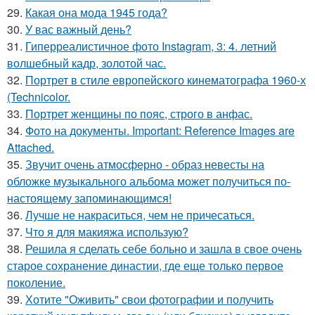
29.
Какая она мода 1945 года?
30.
У вас важный день?
31.
Гиперреалистичное фото Instagram, 3: 4. летний
волшебный кадр, золотой час.
32.
Портрет в стиле европейского кинематографа 1960-х
(Technicolor.
33.
Портрет женщины по пояс, строго в анфас.
34.
Фото на документы. Important: Reference Images are
Attached.
35.
Звучит очень атмосферно - образ невесты на
обложке музыкального альбома может получиться по-
настоящему запоминающимся!
36.
Лучше не накраситься, чем не причесаться.
37.
Что я для макияжа использую?
38.
Решила я сделать себе больно и зашла в свое очень
старое сохранение династии, где еще только первое
поколение.
39.
Хотите "Оживить" свои фотографии и получить