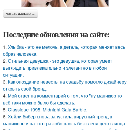
читать дальше →
Последние обновления на сайте:
1.
Улыбка - это не мелочь, а деталь, которая меняет весь
образ человека.
2.
Стильная девушка - это девушка, которая умеет
выглядеть привлекательно и элегантно в любои
ситуации.
3.
Как опоздание невесты на свадьбу помогло дизайнеру
открыть свой бренд.
4.
Мой ответ на комментарий о том, что "ну маникюр то
всё таки можно было бы сделать.
5.
Classique 1995. Midnight Gala Barbie.
6.
Хейли бибер снова запустила вирусный тренд в
маникюре и на этот раз обошлось без слепящего глянца.