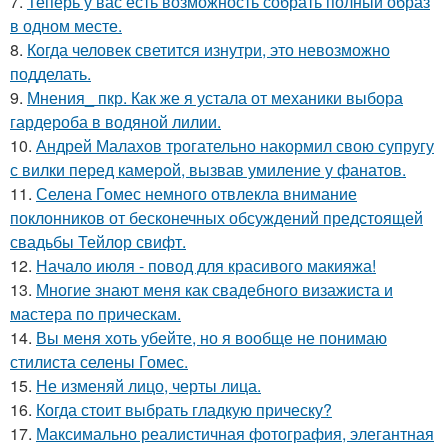
7.
Теперь у вас есть возможность собрать полный образ
в одном месте.
8.
Когда человек светится изнутри, это невозможно
подделать.
9.
Мнения_ пкр. Как же я устала от механики выбора
гардероба в водяной лилии.
10.
Андрей Малахов трогательно накормил свою супругу
с вилки перед камерой, вызвав умиление у фанатов.
11.
Селена Гомес немного отвлекла внимание
поклонников от бесконечных обсуждений предстоящей
свадьбы Тейлор свифт.
12.
Начало июля - повод для красивого макияжа!
13.
Многие знают меня как свадебного визажиста и
мастера по прическам.
14.
Вы меня хоть убейте, но я вообще не понимаю
стилиста селены Гомес.
15.
Не изменяй лицо, черты лица.
16.
Когда стоит выбрать гладкую прическу?
17.
Максимально реалистичная фотография, элегантная