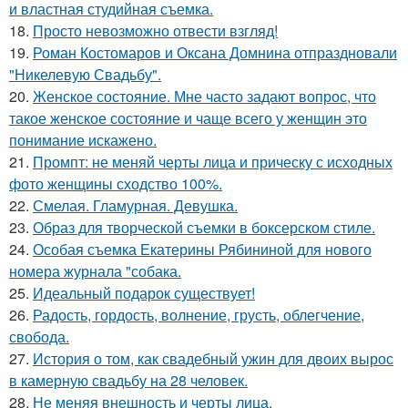
и властная студийная съемка.
18.
Просто невозможно отвести взгляд!
19.
Роман Костомаров и Оксана Домнина отпраздновали
"Никелевую Свадьбу".
20.
Женское состояние. Мне часто задают вопрос, что
такое женское состояние и чаще всего у женщин это
понимание искажено.
21.
Промпт: не меняй черты лица и прическу с исходных
фото женщины сходство 100%.
22.
Смелая. Гламурная. Девушка.
23.
Образ для творческой съемки в боксерском стиле.
24.
Особая съемка Екатерины Рябининой для нового
номера журнала "собака.
25.
Идеальный подарок существует!
26.
Радость, гордость, волнение, грусть, облегчение,
свобода.
27.
История о том, как свадебный ужин для двоих вырос
в камерную свадьбу на 28 человек.
28.
Не меняя внешность и черты лица.