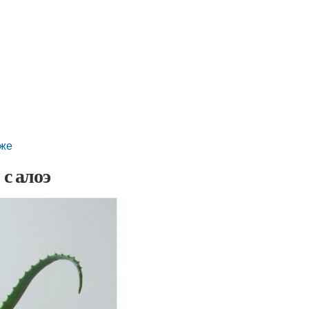
оже
с алоэ