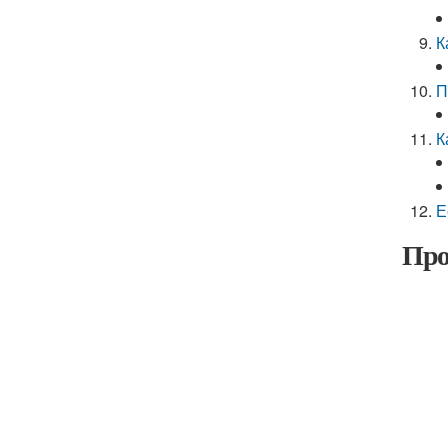
К
П
К
Е
Про