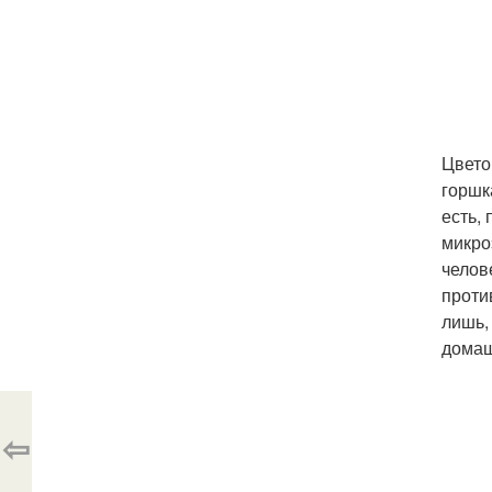
Цвето
горшк
есть,
микро
челов
проти
лишь,
домаш
⇦