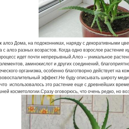
к алоэ Дома, на подоконниках, наряду с декоративными цв
а с алоэ разных возрастов. Когда одно взрослое растение и
 процесс идет почти непрерывный.Алоэ – уникальное растен
элементов, аминокислот и других соединений, благоприят
еческого организма, особенно благотворно действует на к
вовоспалительный эффект.Не буду описывать широту медиц
 что использовалось это растение еще с древнейших време
ней косметологии.Сразу оговорюсь, что очень редко, но в