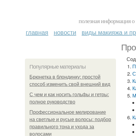
полезная информация о 
главная
новости
виды макияжа и пр
Про
Сод
П
Популярные материалы
С
Брюнетка в блондинку: простой
К
способ изменить свой внешний вид
К
С чем и как носить гольфы и гетры:
М
полное руководство
Профессиональное мелирование
К
на светлые и русые волосы: подбор
правильного тона и ухода за
волосами