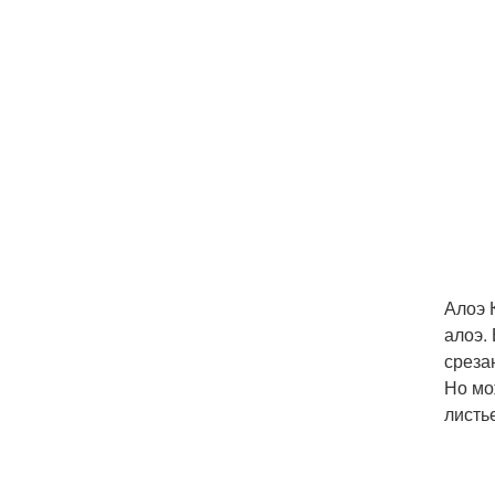
Алоэ 
алоэ.
среза
Но мо
листь