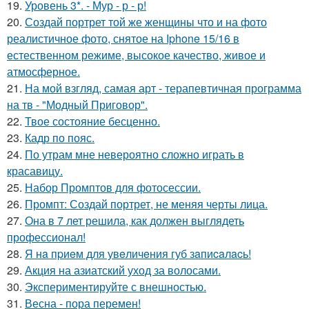
19.
Уровень 3*. - Мур - р - р!
20.
Создай портрет той же женщины что и на фото
реалистичное фото, снятое на Iphone 15/16 в
естественном режиме, высокое качество, живое и
атмосферное.
21.
На мой взгляд, самая арт - терапевтичная программа
на тв - "Модный Приговор".
22.
Твое состояние бесценно.
23.
Кадр по пояс.
24.
По утрам мне невероятно сложно играть в
красавицу.
25.
Набор Промптов для фотосессии.
26.
Промпт: Создай портрет, не меняя черты лица.
27.
Она в 7 лет решила, как должен выглядеть
профессионал!
28.
Я нa пpиeм для увeличeния губ зaпиcaлacь!
29.
Акция на азиатский уход за волосами.
30.
Экспериментируйте с внешностью.
31.
Весна - пора перемен!