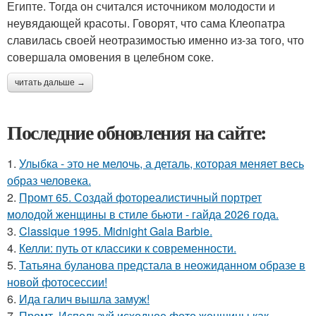
Египте. Тогда он считался источником молодости и
неувядающей красоты. Говорят, что сама Клеопатра
славилась своей неотразимостью именно из-за того, что
совершала омовения в целебном соке.
читать дальше →
Последние обновления на сайте:
1.
Улыбка - это не мелочь, а деталь, которая меняет весь
образ человека.
2.
Промт 65. Создай фотореалистичный портрет
молодой женщины в стиле бьюти - гайда 2026 года.
3.
Classique 1995. Midnight Gala Barbie.
4.
Келли: путь от классики к современности.
5.
Татьяна буланова предстала в неожиданном образе в
новой фотосессии!
6.
Ида галич вышла замуж!
7.
Промт. Используй исходное фото женщины как