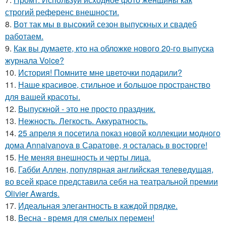
строгий референс внешности.
8.
Вот так мы в высокий сезон выпускных и свадеб
работаем.
9.
Как вы думаете, кто на обложке нового 20-го выпуска
журнала Voice?
10.
История! Помните мне цветочки подарили?
11.
Наше красивое, стильное и большое пространство
для вашей красоты.
12.
Выпускной - это не просто праздник.
13.
Нежность. Легкость. Аккуратность.
14.
25 апреля я посетила показ новой коллекции модного
дома Annaivanova в Саратове, я осталась в восторге!
15.
Не меняя внешность и черты лица.
16.
Габби Аллен, популярная английская телеведущая,
во всей красе представила себя на театральной премии
Olivier Awards.
17.
Идеальная элегантность в каждой прядке.
18.
Весна - время для смелых перемен!