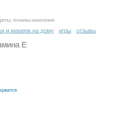
реты, техника нанесения
ки и макияж на дому
игры
отзывы
амина Е
держится