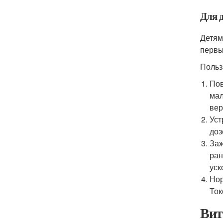
Для 
Детям
первый
Польз
Пов
мал
вер
Уст
доз
Заж
ран
уск
Нор
Ток
Вит