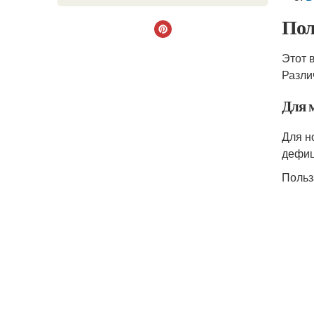
Пол
Этот 
Разли
Для 
Для н
дефиц
Польз