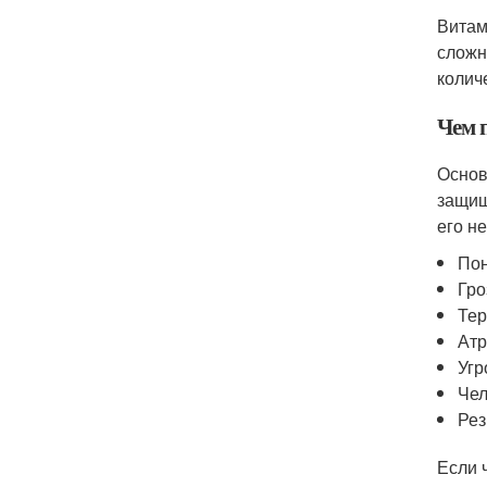
Витам
сложн
колич
Чем 
Основ
защищ
его н
Пон
Гро
Тер
Ат
Угр
Чел
Рез
Если 