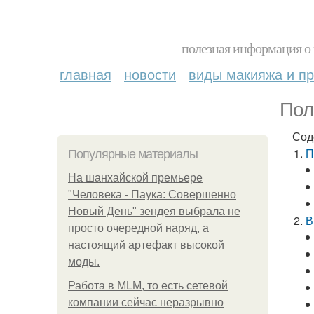
полезная информация о 
главная
новости
виды макияжа и пр
Пол
Сод
П
Популярные материалы
На шанхайской премьере
"Человека - Паука: Совершенно
Новый День" зендея выбрала не
В
просто очередной наряд, а
настоящий артефакт высокой
моды.
Работа в MLM, то есть сетевой
компании сейчас неразрывно