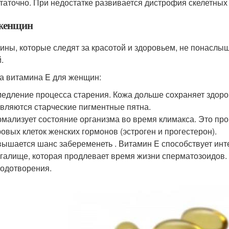
таточно. При недостатке развивается дистрофия скелетны
женщин
ны, которые следят за красотой и здоровьем, не понаслышк
.
а витамина E для женщин:
едление процесса старения. Кожа дольше сохраняет здоро
вляются старческие пигментные пятна.
мализует состояние организма во время климакса. Это пр
овых клеток женских гормонов (эстроген и прогестерон).
ышается шанс забеременеть . Витамин E способствует ин
галище, которая продлевает время жизни сперматозоидов
одотворения.