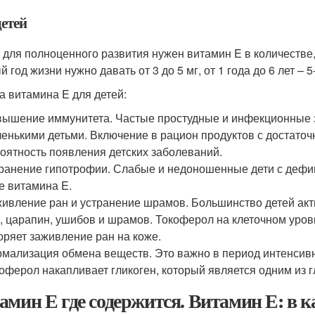
детей
 для полноценного развития нужен витамин E в количестве
 год жизни нужно давать от 3 до 5 мг, от 1 года до 6 лет – 5-
а витамина E для детей:
ышение иммунитета. Частые простудные и инфекционные з
енькими детьми. Включение в рацион продуктов с достато
оятность появления детских заболеваний.
ранение гипотрофии. Слабые и недоношенные дети с деф
е витамина E.
ивление ран и устранение шрамов. Большинство детей акт
, царапин, ушибов и шрамов. Токоферол на клеточном уров
оряет заживление ран на коже.
мализация обмена веществ. Это важно в период интенсивн
оферол накапливает гликоген, который является одним из г
амин Е где содержится. Витамин Е: в к