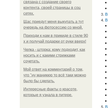
связана с создание своего
контента, своей страницы в соц
сетях.
В
В
Щас приедут меня выкупать а тут
очередь на фотосессию со мной.
Приходи к нам в прикиде в стиле 90
х и получай подарки от руки вверх!
Челка - шторка: кому подходит, как
носить и с какими стрижками
сочетать.
Мой ответ на комментарий о том,
что "ну маникюр то всё таки можно
было бы сделать.
Интересные факты о красоте,
которые я узнала в питере.
В