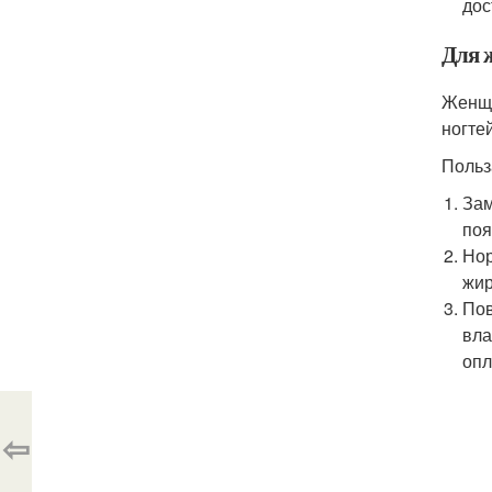
дос
Для 
Женщи
ногтей
Польз
Зам
поя
Нор
жир
Пов
вла
опл
⇦