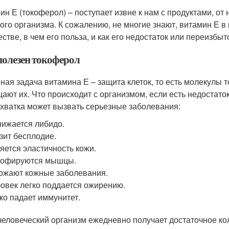
ин Е (токоферол) – поступает извне к нам с продуктами, от
ого организма. К сожалению, не многие знают, витамин Е в
естве, в чем его польза, и как его недостаток или переизбы
полезен токоферол
ная задача витамина Е – защита клеток, то есть молекулы 
ают их. Что происходит с организмом, если есть недостаток
ехватка может вызвать серьезные заболевания:
ижается либидо.
зит бесплодие.
яется эластичность кожи.
рофируются мышцы.
ожают кожные заболевания.
овек легко поддается ожирению.
ко падает иммунитет.
человеческий организм ежедневно получает достаточное ко