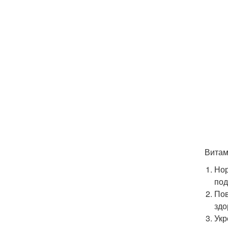
Витам
Нор
под
Пов
здо
Укр