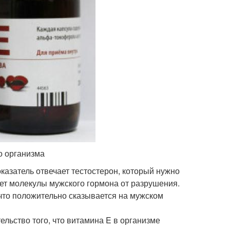
о организма
азатель отвечает тестостерон, который нужно
ет молекулы мужского гормона от разрушения.
что положительно сказывается на мужском
льство того, что витамина E в организме