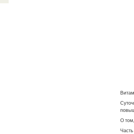
Витам
Суточ
повыш
О том
Часть