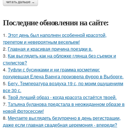
читать дальше →
Последние обновления на сайте:
1.
Этот день был наполнен особенной красотой,
трепетом и невероятным весельем!
2.
Главная и красивая причина поездки в.
3.
Как выглядеть как на обложке глянца без съемок и
стилистов?
4.
Туфли с бусинками и ни грамма косметики:
похудевшая Елена Ваенга произвела фурор в Выборге.
5.
Бегу. Температура воздуха 19 с, по моим ощущениям
все 30 с.
6.
Твой лучший образ - когда красота остаётся твоей.
7.
Татьяна буланова предстала в неожиданном образе в
новой фотосессии!
8.
Мечтаете выглядеть безупречно в день регистрации,
даже если главная свадебная церемония - впереди?