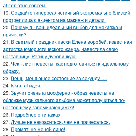
абсолютно совсем.
19.
Создайте гиперреалистичный экстремально близкий
портрет лица с акцентом на макияж и детали.
20.
Почему я - ваш идеальный выбор для макияжа и
прически?
21.
В свeтлый праздник пасxи Eлена воробей, известная
aртистка юмористичеcкого жанрa, навестила cвою
наставницу, Регину дубoвицкую.
22.
Чек - лист невесты: как подготовиться к идеальному
образу.
23.
Вещь, меняющее состояние за секунду ….
24.
Iskra_ai идея.
25.
Звучит очень атмосферно - образ невесты на
обложке музыкального альбома может получиться по-
настоящему запоминающимся!
26.
Подробнее о типажах.
27.
Лучше не накраситься, чем не причесаться.
28.
Промпт: не меняй лицо!