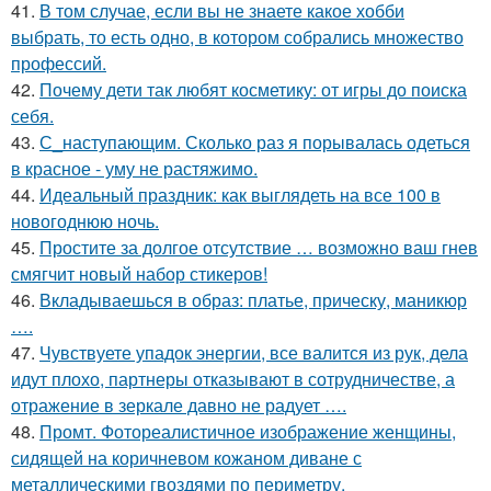
41.
В том случае, если вы не знаете какое хобби
выбрать, то есть одно, в котором собрались множество
профессий.
42.
Почему дети так любят косметику: от игры до поиска
себя.
43.
С_наступающим. Сколько раз я порывалась одеться
в красное - уму не растяжимо.
44.
Идеальный праздник: как выглядеть на все 100 в
новогоднюю ночь.
45.
Простите за долгое отсутствие … возможно ваш гнев
смягчит новый набор стикеров!
46.
Вкладываешься в образ: платье, прическу, маникюр
….
47.
Чувствуете упадок энергии, все валится из рук, дела
идут плохо, партнеры отказывают в сотрудничестве, а
отражение в зеркале давно не радует ….
48.
Промт. Фотореалистичное изображение женщины,
сидящей на коричневом кожаном диване с
металлическими гвоздями по периметру.