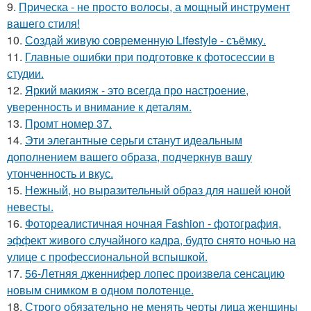
9.
Прическа - не просто волосы, а мощный инструмент
вашего стиля!
10.
Создай живую современную Lifestyle - съёмку.
11.
Главные ошибки при подготовке к фотосессии в
студии.
12.
Яркий макияж - это всегда про настроение,
уверенность и внимание к деталям.
13.
Промт номер 37.
14.
Эти элегантные серьги станут идеальным
дополнением вашего образа, подчеркнув вашу
утонченность и вкус.
15.
Нежный, но выразительный образ для нашей юной
невесты.
16.
Фотореалистичная ночная Fashion - фотография,
эффект живого случайного кадра, будто снято ночью на
улице с профессиональной вспышкой.
17.
56-Летняя дженнифер лопес произвела сенсацию
новым снимком в одном полотенце.
18.
Строго обязательно не менять черты лица женщины