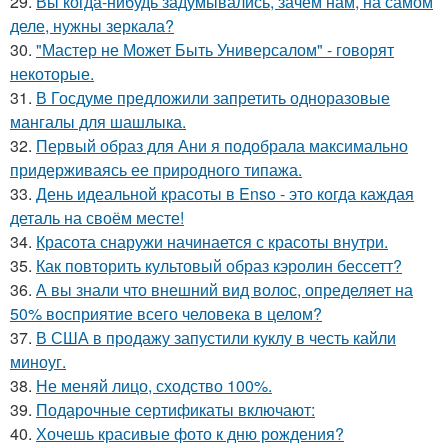
29.
Вы когда-нибудь задумывались, зачем нам, на самом
деле, нужны зеркала?
30.
"Мастер не Может Быть Универсалом" - говорят
некоторые.
31.
В Госдуме предложили запретить одноразовые
мангалы для шашлыка.
32.
Первый образ для Ани я подобрала максимально
придерживаясь ее природного типажа.
33.
День идеальной красоты в Enso - это когда каждая
деталь на своём месте!
34.
Красота снаружи начинается с красоты внутри.
35.
Как повторить культовый образ кэролин бессетт?
36.
А вы знали что внешний вид волос, определяет на
50% восприятие всего человека в целом?
37.
В США в продажу запустили куклу в честь кайли
миноуг.
38.
Не меняй лицо, сходство 100%.
39.
Подарочные сертификаты включают:
40.
Хочешь красивые фото к дню рождения?