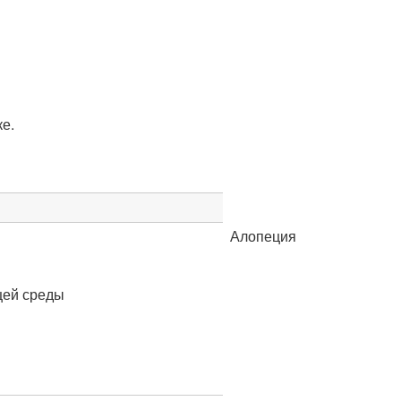
ке.
Алопеция
щей среды