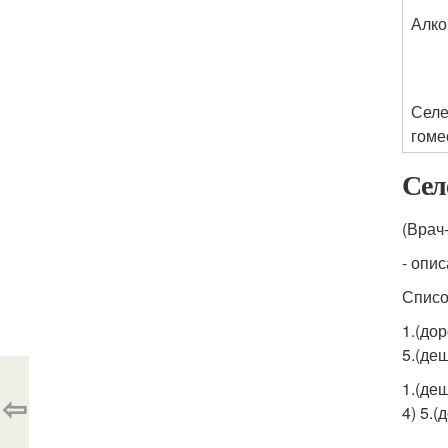
Алко
Селе
гоме
Сел
(Врач
- опи
Списо
1.(дор
5.(деш
1.(деш
⇦
4) 5.(