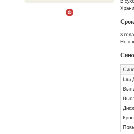
В сух
Храни
Срок
3 года
Не пр
Сино
Сино
L65 
Выпа
Выпа
Дифф
Крон
Повы