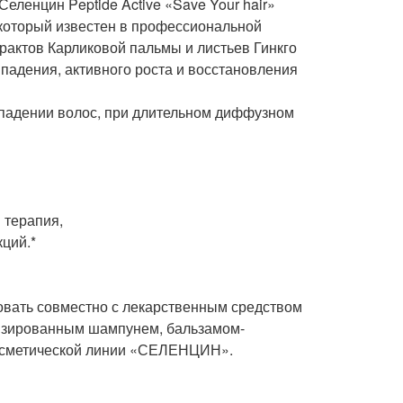
ленцин Peptide Active «Save Your hair»
 который известен в профессиональной
рактов Карликовой пальмы и листьев Гинкго
падения, активного роста и восстановления
ыпадении волос, при длительном диффузном
 терапия,
кций.*
овать совместно с лекарственным средством
изированным шампунем, бальзамом-
косметической линии «СЕЛЕНЦИН».