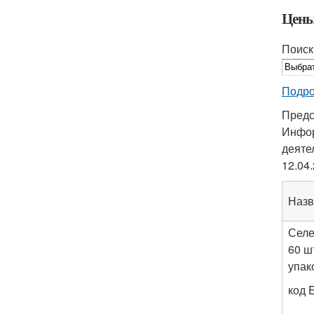
Цены
Поиск
Подро
Предс
Инфор
деяте
12.04
Назв
Селе
60 ш
упак
код 