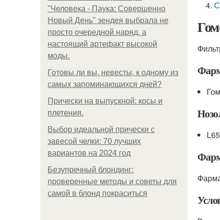
С
"Человека - Паука: Совершенно
Новый День" зендея выбрала не
Гом
просто очередной наряд, а
настоящий артефакт высокой
Фильт
моды.
Фарм
Готовы ли вы, невесты, к одному из
самых запоминающихся дней?
Гом
Прически на выпускной: косы и
Нозо
плетения.
Выбор идеальной прически с
L65
завесой челки: 70 лучших
вариантов на 2024 год
Фарм
Безупречный блондинг:
Фарма
проверенные методы и советы для
самой в блонд покраситься
Усло