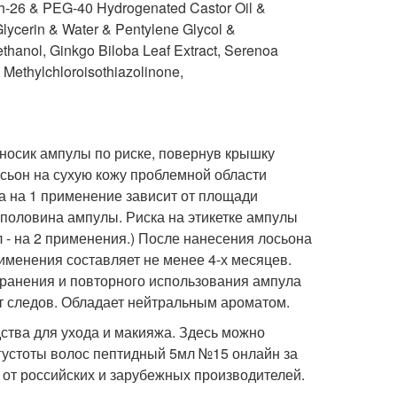
h-26 & PEG-40 Hydrogenated Castor Oil &
(Glycerin & Water & Pentylene Glycol &
thanol, Ginkgo Biloba Leaf Extract, Serenoa
 Methylchloroisothiazolinone,
носик ампулы по риске, повернув крышку
сьон на сухую кожу проблемной области
а на 1 применение зависит от площади
- половина ампулы. Риска на этикетке ампулы
 - на 2 применения.) После нанесения лосьона
именения составляет не менее 4-х месяцев.
хранения и повторного использования ампула
т следов. Обладает нейтральным ароматом.
тва для ухода и макияжа. Здесь можно
густоты волос пептидный 5мл №15 онлайн за
 от российских и зарубежных производителей.