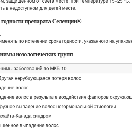
ом, защищенном от света месте, при температуре 15–25 °C.
ть в недоступном для детей месте.
 годности препарата Селенцин
®
.
именять по истечении срока годности, указанного на упаков
нимы нозологических групп
нимы заболеваний по МКБ-10
Другая нерубцующаяся потеря волос
дение волос
дение волос в результате воздействия факторов окружаю
узное выпадение волос негормональной этиологии
кхайта-Канада синдром
шенное выпадение волос