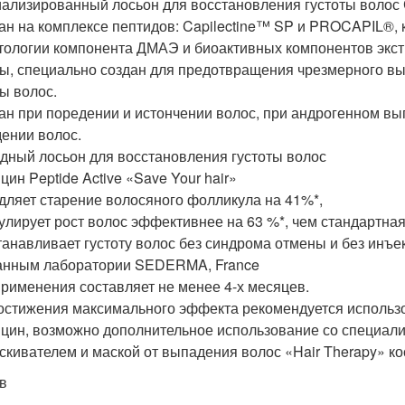
ализированный лосьон для восстановления густоты волос Се
ан на комплексе пептидов: Capilectine™ SP и PROCAPIL®,
тологии компонента ДМАЭ и биоактивных компонентов экст
ы, специально создан для предотвращения чрезмерного вы
ты волос.
ан при поредении и истончении волос, при андрогенном в
ении волос.
дный лосьон для восстановления густоты волос
цин Peptide Active «Save Your hair»
дляет старение волосяного фолликула на 41%*,
улирует рост волос эффективнее на 63 %*, чем стандартная
танавливает густоту волос без синдрома отмены и без инъе
анным лаборатории SEDERMA, France
применения составляет не менее 4-х месяцев.
остижения максимального эффекта рекомендуется использ
цин, возможно дополнительное использование со специал
скивателем и маской от выпадения волос «Hair Therapy» 
в