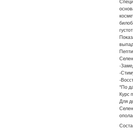
Специ
основ
косме
билоб
густо
Показ
выпад
Пепти
Селен
-Заме
-Стим
-Восс
*По д
Курс 
Для д
Селен
опола
Соста