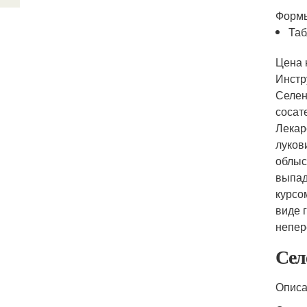
Формы
Таб
Цена 
Инстр
Селен
сосат
Лекар
луков
облыс
выпад
курсо
виде 
непер
Сел
Опис