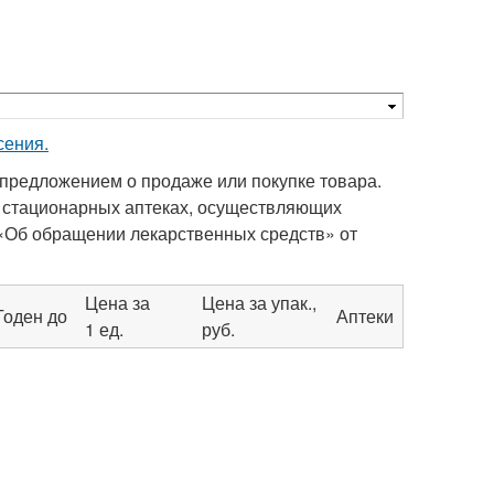
сения.
предложением о продаже или покупке товара.
 стационарных аптеках, осуществляющих
а «Об обращении лекарственных средств» от
Цена за
Цена за упак.,
Годен до
Аптеки
1 ед.
руб.