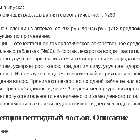
 выпуска:
летки для рассасывания гомеопатические, -, №60
на Селенцин в аптеках: от 292 руб. до 945 руб. (713 предло
укция по применению
цин – отечественное гомеопатическое лекарственное средс
ельных таблетках (№60). В состав лекарства входят растит
ство улучшает приток питательных веществ и кислорода к 
ицам, ускоряет рост волос, придает им силу, улучшает здор
ению. Используется в дерматологической и трихологическо
ения волос. Принимают лекарство по одной таблетке или в
м. При необходимости, через 2 недели-месяц курс повторяю
гиперчувствительности немедленного и замедленного типа,
еносимости, лактазной недостаточности, детям и подростка
енцин пептидный лосьон. Описание
ание