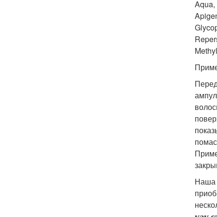
Aqua,
Apigen
Glycop
Repers
Methyl
Прим
Перед
ампул
волос
повер
показ
помас
Приме
закры
Наша 
приоб
неско
как с