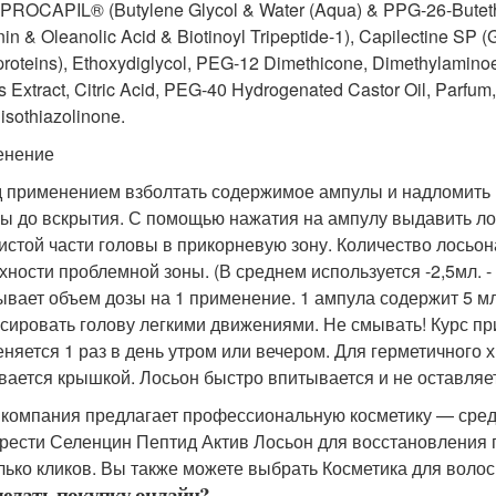
 PROCAPIL® (Butylene Glycol & Water (Aqua) & PPG-26-Butet
in & Oleanolic Acid & Biotinoyl Tripeptide-1), Capilectine SP 
roteins), Ethoxydiglycol, PEG-12 Dimethicone, Dimethylaminoe
 Extract, Citric Acid, PEG-40 Hydrogenated Castor Oil, Parfum,
isothiazolinone.
енение
 применением взболтать содержимое ампулы и надломить 
ы до вскрытия. С помощью нажатия на ампулу выдавить ло
истой части головы в прикорневую зону. Количество лосьон
хности проблемной зоны. (В среднем используется -2,5мл. 
ывает объем дозы на 1 применение. 1 ампула содержит 5 мл
сировать голову легкими движениями. Не смывать! Курс пр
няется 1 раз в день утром или вечером. Для герметичного 
вается крышкой. Лосьон быстро впитывается и не оставляе
компания предлагает профессиональную косметику — средс
рести Селенцин Пептид Актив Лосьон для восстановления 
лько кликов. Вы также можете выбрать Косметика для волос
делать покупку онлайн?