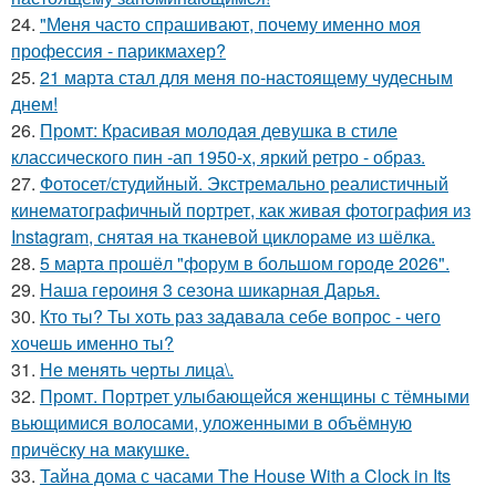
24.
"Меня часто спрашивают, почему именно моя
профессия - парикмахер?
25.
21 марта стал для меня по-настоящему чудесным
днем!
26.
Промт: Красивая молодая девушка в стиле
классического пин -ап 1950-х, яркий ретро - образ.
27.
Фотосет/студийный. Экстремально реалистичный
кинематографичный портрет, как живая фотография из
Instagram, снятая на тканевой циклораме из шёлка.
28.
5 марта прошёл "форум в большом городе 2026".
29.
Наша героиня 3 сезона шикарная Дарья.
30.
Кто ты? Ты хоть раз задавала себе вопрос - чего
хочешь именно ты?
31.
Не менять черты лица\.
32.
Промт. Портрет улыбающейся женщины с тёмными
вьющимися волосами, уложенными в объёмную
причёску на макушке.
33.
Тайна дома с часами The House With a Clock in Its