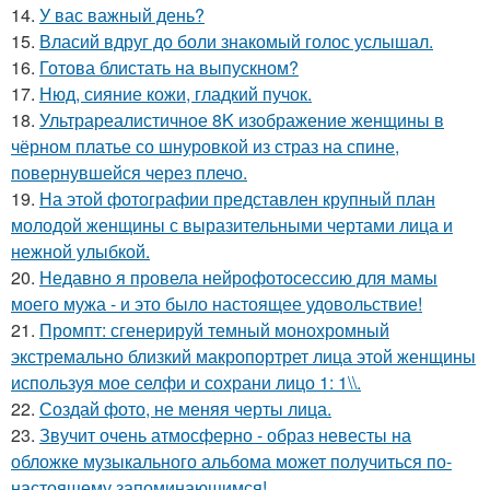
14.
У вас важный день?
15.
Власий вдруг до боли знакомый голос услышал.
16.
Готова блистать на выпускном?
17.
Нюд, сияние кожи, гладкий пучок.
18.
Ультрареалистичное 8K изображение женщины в
чёрном платье со шнуровкой из страз на спине,
повернувшейся через плечо.
19.
На этой фотографии представлен крупный план
молодой женщины с выразительными чертами лица и
нежной улыбкой.
20.
Недавно я провела нейрофотосессию для мамы
моего мужа - и это было настоящее удовольствие!
21.
Промпт: сгенерируй темный монохромный
экстремально близкий макропортрет лица этой женщины
используя мое селфи и сохрани лицо 1: 1\\.
22.
Создай фото, не меняя черты лица.
23.
Звучит очень атмосферно - образ невесты на
обложке музыкального альбома может получиться по-
настоящему запоминающимся!