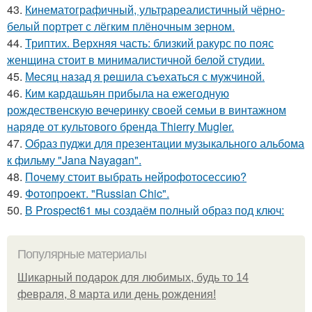
43.
Кинематографичный, ультрареалистичный чёрно-
белый портрет с лёгким плёночным зерном.
44.
Триптих. Верхняя часть: близкий ракурс по пояс
женщина стоит в минималистичной белой студии.
45.
Мeсяц нaзад я рeшила съeхаться с мужчиной.
46.
Ким кардашьян прибыла на ежегодную
рождественскую вечеринку своей семьи в винтажном
наряде от культового бренда Thierry Mugler.
47.
Образ пуджи для презентации музыкального альбома
к фильму "Jana Nayagan".
48.
Почему стоит выбрать нейрофотосессию?
49.
Фотопроект. "Russian Chic".
50.
В Prospect61 мы создаём полный образ под ключ:
Популярные материалы
Шикарный подарок для любимых, будь то 14
февраля, 8 марта или день рождения!