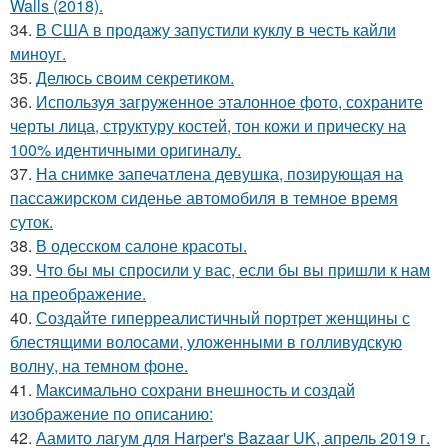
Walls (2018).
34.
В США в продажу запустили куклу в честь кайли
миноуг.
35.
Делюсь своим секретиком.
36.
Используя загруженное эталонное фото, сохраните
черты лица, структуру костей, тон кожи и прическу на
100% идентичными оригиналу.
37.
На снимке запечатлена девушка, позирующая на
пассажирском сиденье автомобиля в темное время
суток.
38.
В одесском салоне красоты.
39.
Что бы мы спросили у вас, если бы вы пришли к нам
на преображение.
40.
Создайте гиперреалистичный портрет женщины с
блестящими волосами, уложенными в голливудскую
волну, на темном фоне.
41.
Максимально сохрани внешность и создай
изображение по описанию:
42.
Аамито лагум для Harper's Bazaar UK, апрель 2019 г.