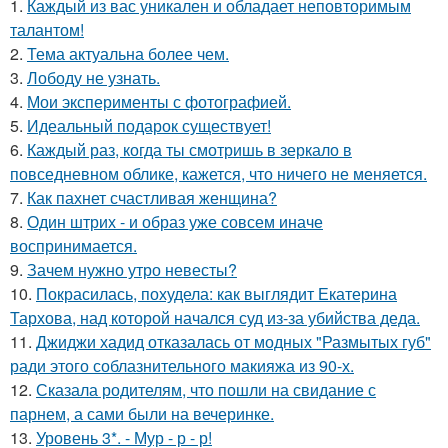
1.
Каждый из вас уникален и обладает неповторимым
талантом!
2.
Тема актуальна более чем.
3.
Лободу не узнать.
4.
Мои эксперименты с фотографией.
5.
Идеальный подарок существует!
6.
Каждый раз, когда ты смотришь в зеркало в
повседневном облике, кажется, что ничего не меняется.
7.
Как пахнет счастливая женщина?
8.
Один штрих - и образ уже совсем иначе
воспринимается.
9.
Зачем нужно утро невесты?
10.
Покрасилась, похудела: как выглядит Екатерина
Тархова, над которой начался суд из-за убийства деда.
11.
Джиджи хадид отказалась от модных "Размытых губ"
ради этого соблазнительного макияжа из 90-х.
12.
Сказала родителям, что пошли на свидание с
парнем, а сами были на вечеринке.
13.
Уровень 3*. - Мур - р - р!