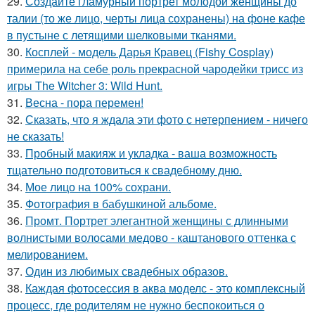
29.
Создайте гламурный портрет молодой женщины до
талии (то же лицо, черты лица сохранены) на фоне кафе
в пустыне с летящими шелковыми тканями.
30.
Косплей - модель Дарья Кравец (Fishy Cosplay)
примерила на себе роль прекрасной чародейки трисс из
игры The Witcher 3: Wild Hunt.
31.
Весна - пора перемен!
32.
Сказать, что я ждала эти фото с нетерпением - ничего
не сказать!
33.
Пробный макияж и укладка - ваша возможность
тщательно подготовиться к свадебному дню.
34.
Мое лицо на 100% сохрани.
35.
Фотография в бабушкиной альбоме.
36.
Промт. Портрет элегантной женщины с длинными
волнистыми волосами медово - каштанового оттенка с
мелированием.
37.
Один из любимых свадебных образов.
38.
Каждая фотосессия в аква моделс - это комплексный
процесс, где родителям не нужно беспокоиться о