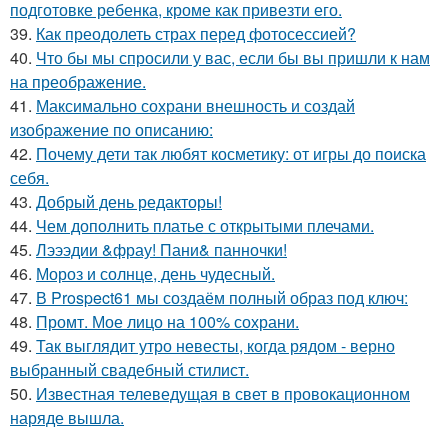
подготовке ребенка, кроме как привезти его.
39.
Как преодолеть страх перед фотосессией?
40.
Что бы мы спросили у вас, если бы вы пришли к нам
на преображение.
41.
Максимально сохрани внешность и создай
изображение по описанию:
42.
Почему дети так любят косметику: от игры до поиска
себя.
43.
Добрый день редакторы!
44.
Чем дополнить платье с открытыми плечами.
45.
Лэээдии &фрау! Пани& панночки!
46.
Мороз и солнце, день чудесный.
47.
В Prospect61 мы создаём полный образ под ключ:
48.
Промт. Мое лицо на 100% сохрани.
49.
Так выглядит утро невесты, когда рядом - верно
выбранный свадебный стилист.
50.
Известная телеведущая в свет в провокационном
наряде вышла.