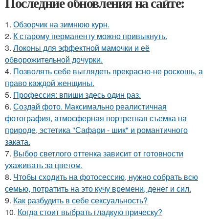
Последние обновления на сайте:
1.
Обзорчик на зимнюю курн.
2.
К старому перманенту можно привыкнуть.
3.
Локоны для эффектной мамочки и её
обворожительной дочурки.
4.
Позволять себе выглядеть прекрасно-не роскошь, а
право каждой женщины.
5.
Профессия: впиши здесь один раз.
6.
Создай фото. Максимально реалистичная
фотография, атмосферная портретная съемка на
природе, эстетика "Сафари - шик" и романтичного
заката.
7.
Выбор светлого оттенка зависит от готовности
ухаживать за цветом.
8.
Чтобы сходить на фотосессию, нужно собрать всю
семью, потратить на это кучу времени, денег и сил.
9.
Как разбудить в себе сексуальность?
10.
Когда стоит выбрать гладкую прическу?