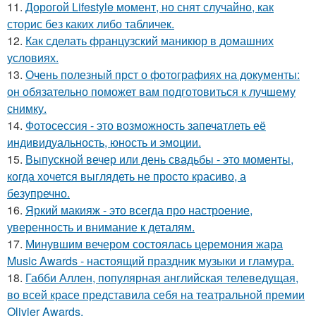
11.
Дорогой Lifestyle момент, но снят случайно, как
сторис без каких либо табличек.
12.
Как сделать французский маникюр в домашних
условиях.
13.
Очень полезный прст о фотографиях на документы:
он обязательно поможет вам подготовиться к лучшему
снимку.
14.
Фотосессия - это возможность запечатлеть её
индивидуальность, юность и эмоции.
15.
Выпускной вечер или день свадьбы - это моменты,
когда хочется выглядеть не просто красиво, а
безупречно.
16.
Яркий макияж - это всегда про настроение,
уверенность и внимание к деталям.
17.
Минувшим вечером состоялась церемония жара
Music Awards - настоящий праздник музыки и гламура.
18.
Габби Аллен, популярная английская телеведущая,
во всей красе представила себя на театральной премии
Olivier Awards.