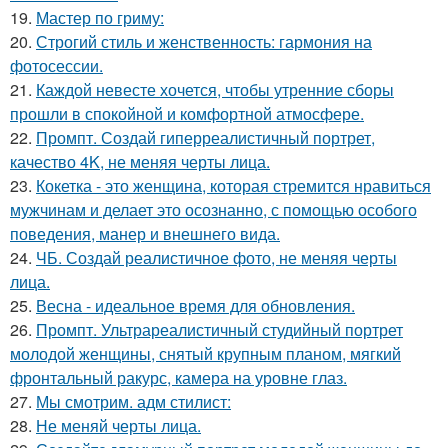
19.
Мастер по гриму:
20.
Строгий стиль и женственность: гармония на
фотосессии.
21.
Каждой невесте хочется, чтобы утренние сборы
прошли в спокойной и комфортной атмосфере.
22.
Промпт. Создай гиперреалистичный портрет,
качество 4K, не меняя черты лица.
23.
Кокетка - это женщина, которая стремится нравиться
мужчинам и делает это осознанно, с помощью особого
поведения, манер и внешнего вида.
24.
ЧБ. Создай реалистичное фото, не меняя черты
лица.
25.
Весна - идеальное время для обновления.
26.
Промпт. Ультрареалистичный студийный портрет
молодой женщины, снятый крупным планом, мягкий
фронтальный ракурс, камера на уровне глаз.
27.
Мы смотрим. адм стилист:
28.
Не меняй черты лица.