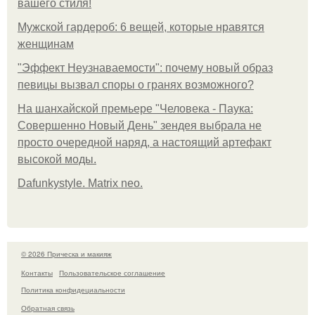
вашего стиля!
Мужской гардероб: 6 вещей, которые нравятся
женщинам
"Эффект Неузнаваемости": почему новый образ
певицы вызвал споры о гранях возможного?
На шанхайской премьере "Человека - Паука:
Совершенно Новый День" зендея выбрала не
просто очередной наряд, а настоящий артефакт
высокой моды.
Dafunkystyle. Matrix neo.
© 2026 Прическа и макияж
Контакты
Пользовательское соглашение
Политика конфидециальности
Обратная связь