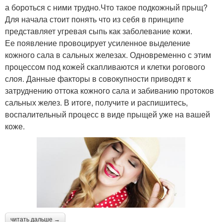
а бороться с ними трудно.Что такое подкожный прыщ?
Маска против черных
Черная маска
Для начала стоит понять что из себя в принципе
точек
представляет угревая сыпь как заболевание кожи.
Ее появление провоцирует усиленное выделение
кожного сала в сальных железах. Одновременно с этим
Творожно-лимонная
процессом под кожей скапливаются и клетки рогового
Маски от прыщей
маска
слоя. Данные факторы в совокупности приводят к
затруднению оттока кожного сала и забиванию протоков
сальных желез. В итоге, получите и распишитесь,
воспалительный процесс в виде прыщей уже на вашей
Быстродействующие
Эффективная маска
коже.
маски
Маски для лица
Домашние маски
читать дальше →