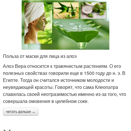
Алоэ для омоложения
Маска из алоэ
Польза от маски для лица из алоэ
Алоэ для лица
Алоэ против морщин
Алоэ Вера относится к травянистым растениям. О его
полезных свойствах говорили еще в 1500 году до н. э. В
Египте. Тогда он считался источником молодости и
неувядающей красоты. Говорят, что сама Клеопатра
Маски с соком
Витаминная маска
славилась своей неотразимостью именно из-за того, что
совершала омовения в целебном соке.
читать дальше →
Маска с соком
Маска против морщин