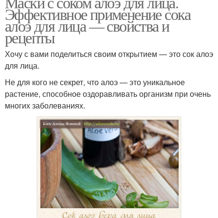
Маски с соком алоэ для лица.
Эффективное применение сока
алоэ для лица — свойства и
рецепты
Маска для жирной кожи
Маски из алоэ
Хочу с вами поделиться своим открытием — это сок алоэ
для лица.
Не для кого не секрет, что алоэ — это уникальное
Алоэ в домашних
Алоэ от морщин
растение, способное оздоравливать организм при очень
условиях
многих заболеваниях.
Маска с медом
Лимонная маска
Алоэ от прыщей