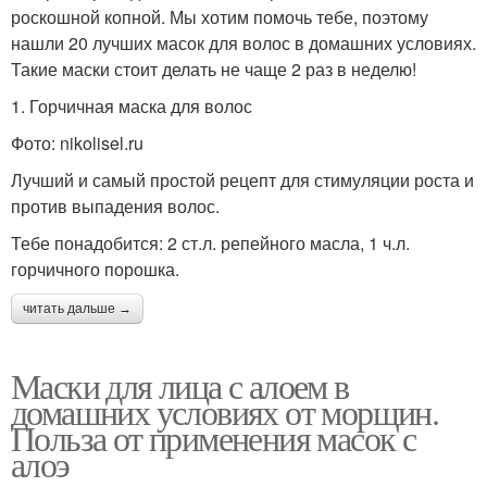
Универсальная маска
Маска из майонеза
роскошной копной. Мы хотим помочь тебе, поэтому
нашли 20 лучших масок для волос в домашних условиях.
Такие маски стоит делать не чаще 2 раз в неделю!
1. Горчичная маска для волос
Питательная маска
Маска с авокадо
Фото: nikolisel.ru
Лучший и самый простой рецепт для стимуляции роста и
против выпадения волос.
Маска с капустой
Кокосовая маска
Тебе понадобится: 2 ст.л. репейного масла, 1 ч.л.
горчичного порошка.
читать дальше →
Маска для
Масляная маска
поврежденных волос
Маски для лица с алоем в
домашних условиях от морщин.
Польза от применения масок с
алоэ
Маска для кончиков
Маски с алоэ