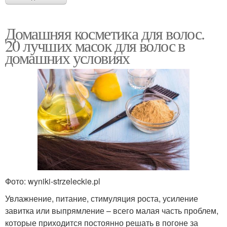
Маски из угля
Маска из угля
Домашняя косметика для волос.
20 лучших масок для волос в
домашних условиях
Глиняная маска
Маска с йогуртом
Маски для волос
Горчичная маска
Маска для волос
Репейная маска
Фото: wyniki-strzeleckie.pl
Увлажнение, питание, стимуляция роста, усиление
завитка или выпрямление – всего малая часть проблем,
которые приходится постоянно решать в погоне за