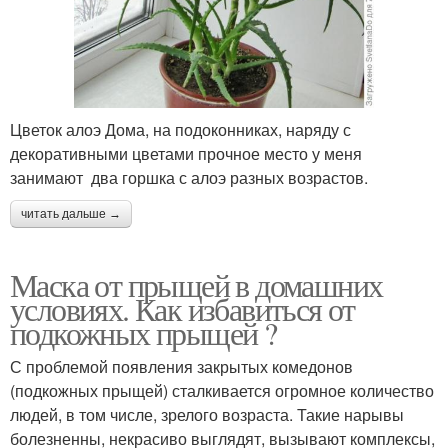
Маска с глицерином
Маски для жирной кожи
Цветок алоэ Дома, на подоконниках, наряду с
декоративными цветами прочное место у меня
Лица с алоэ
Маска от прыщей
занимают два горшка с алоэ разных возрастов.
читать дальше →
Маска для лица
Маска от черных точек
Маска от прыщей в домашних
условиях. Как избавиться от
подкожных прыщей ?
С проблемой появления закрытых комедонов
Эффективные маски
Маски от черных точек
(подкожных прыщей) сталкивается огромное количество
людей, в том числе, зрелого возраста. Такие нарывы
болезненны, некрасиво выглядят, вызывают комплексы,