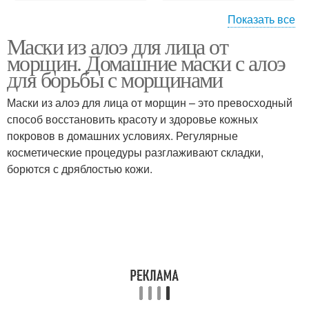
Показать все
Маски из алоэ для лица от
Алоэ от морщин
Маска из алоэ
морщин. Домашние маски с алоэ
для борьбы с морщинами
Маски из алоэ для лица от морщин – это превосходный
способ восстановить красоту и здоровье кожных
Алоэ для лица
Алоэ для кожи
покровов в домашних условиях. Регулярные
косметические процедуры разглаживают складки,
борются с дряблостью кожи.