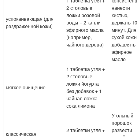
1 таблетка угля +
консистенц
2 столовые
нанести
ложки розовой
кистью,
успокаивающая (для
воды + 2 капли
держать 1
раздраженной кожи)
эфирного масла
минут. Для
(например,
сухой кожи
чайного дерева)
добавлять
эфирное
масло
1 таблетка угля +
2 столовые
ложки йогурта
мягкое очищение
без добавок + 1
чайная ложка
сока лимона
Угольный
порошок
2 таблетки угля +
развести
классическая