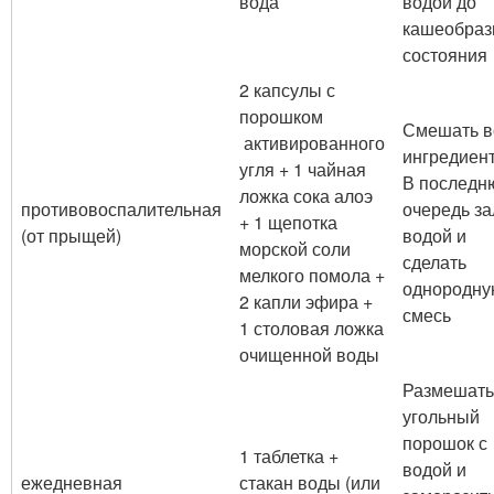
вода
водой до
кашеобраз
состояния
2 капсулы с
порошком
Смешать в
активированного
ингредиен
угля + 1 чайная
В последн
ложка сока алоэ
противовоспалительная
очередь за
+ 1 щепотка
(от прыщей)
водой и
морской соли
сделать
мелкого помола +
однородну
2 капли эфира +
смесь
1 столовая ложка
очищенной воды
Размешать
угольный
порошок с
1 таблетка +
водой и
ежедневная
стакан воды (или