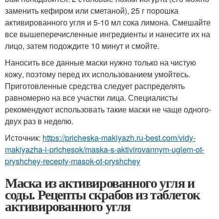
заменить кефиром или сметаной), 25 г порошка
активированного угля и 5-10 мл сока лимона. Смешайте
все вышеперечисленные ингредиенты и нанесите их на
лицо, затем подождите 10 минут и смойте.
Наносить все данные маски нужно только на чистую
кожу, поэтому перед их использованием умойтесь.
Приготовленные средства следует распределять
равномерно на все участки лица. Специалисты
рекомендуют использовать такие маски не чаще одного-
двух раз в неделю.
Источник:
https://pricheska-makiyazh.ru-best.com/vidy-
makiyazha-i-prichesok/maska-s-aktivirovannym-uglem-ot-
pryshchey-recepty-masok-ot-pryshchey
Маска из активированного угля и
соды. Рецепты скрабов из таблеток
активированного угля