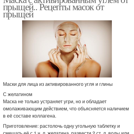
прыщей.. Рецепты масок от
прыщей
Маски для лица из активированного угля и глины
С желатином
Маска не только устраняет угри, но и обладает
омолаживающим действием, что объясняется наличием
в её составе коллагена.
Приготовление: растолочь одну угольную таблетку и
смешать её с 1 ч. л. желатина, развести 2 ст. л. воды или