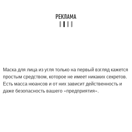
Уголь в домашних
Точки с углем
условиях
Уголь от прыщей
Условия из угля
Маска для лица из угля только на первый взгляд кажется
простым средством, которое не имеет никаких секретов.
Условия без угля
Маски из угля
Есть масса нюансов и от них зависит действенность и
даже безопасность вашего «предприятия».