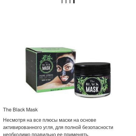
Аспирин для лица
Активированные угли
Уголь для очищения
Уголь от черных точек
Уголь для кожи
Средства с углем
The Black Mask
Маска с
Уголь в борьбе
активированным углем
Несмотря на все плюсы маски на основе
активированного угля, для полной безопасности
необходимо правильно ее применять.