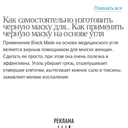
Показать все
Как самостоятельно изготовить
Точки с
Маска из
черную маску для.. Как применять
активированным углем
активированного угля
черную маску на основе угля
Применение Black Mask на основе медицинского угля
является верным помощником для многих женщин.
Уголь без желатина
Точки с углем
Сделать ее просто, при этом она очень полезна и
эффективна. Уголь убирает грязь, отшелушивает
отмершие клеточки, вытягивает кожное сало и токсины,
заживляет мелкие воспаления.
Условия без угля
Точки на лице
Маски для лица
Маска для лица