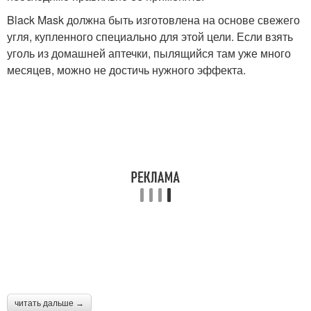
Black Mask должна быть изготовлена на основе свежего
Маски из угля
Точки без угля
угля, купленного специально для этой цели. Если взять
уголь из домашней аптечки, пылящийся там уже много
месяцев, можно не достичь нужного эффекта.
Лица от прыщей
Высыпания на лице
читать дальше →