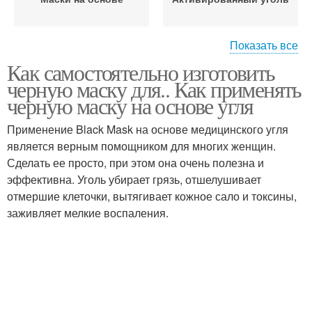
Показать все
Как самостоятельно изготовить
Маска от черных точек
Условия из угля
черную маску для.. Как применять
черную маску на основе угля
Применение Black Mask на основе медицинского угля
Точки с
является верным помощником для многих женщин.
Маски от черных точек
активированным углем
Сделать ее просто, при этом она очень полезна и
эффективна. Уголь убирает грязь, отшелушивает
отмершие клеточки, вытягивает кожное сало и токсины,
заживляет мелкие воспаления.
Маска из
Медовая маска
активированного угля
Уголь без желатина
Маска из желатина