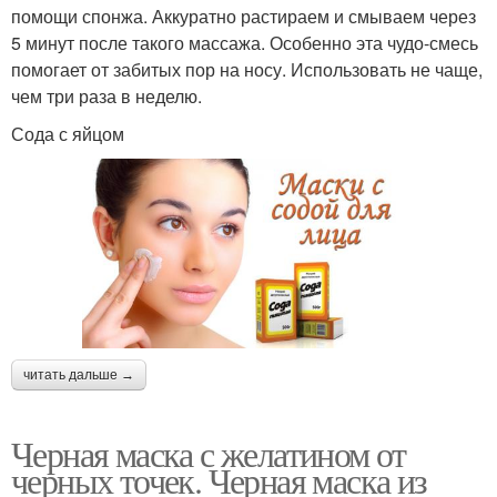
помощи спонжа. Аккуратно растираем и смываем через
Маска в домашних
5 минут после такого массажа. Особенно эта чудо-смесь
Активированные угли
условиях
помогает от забитых пор на носу. Использовать не чаще,
чем три раза в неделю.
Сода с яйцом
Маска с
Желатиновые маски
активированным углем
Точки без углей
Уголь с алоэ
читать дальше →
Уголь с косметической
Пленочные маски
глиной
Черная маска с желатином от
черных точек. Черная маска из