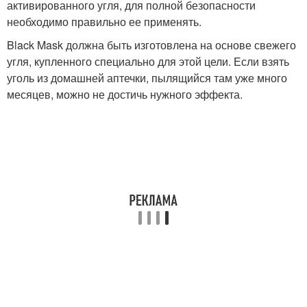
активированного угля, для полной безопасности
необходимо правильно ее применять.
Black Mask должна быть изготовлена на основе свежего
Маски для очищения
Маски от прыщей
угля, купленного специально для этой цели. Если взять
уголь из домашней аптечки, пылящийся там уже много
месяцев, можно не достичь нужного эффекта.
Маска против черных
Эффективные маски
точек
Маска от прыщей
Маска для лица
Эффективная маска
Домашние маски