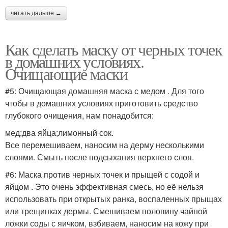
читать дальше →
Маска с дрожжами
Маска из овсянки
Как сделать маску от черных точек
в домашних условиях.
Очищающие маски
Маска с желатином
Маска из угля
#5: Очищающая домашняя маска с медом . Для того
чтобы в домашних условиях приготовить средство
глубокого очищения, нам понадобится:
мед;два яйца;лимонный сок.
Маски из
Маски из глины
Все перемешиваем, наносим на дерму несколькими
активированного угля
слоями. Смыть после подсыхания верхнего слоя.
#6: Маска против черных точек и прыщей с содой и
яйцом . Это очень эффективная смесь, но её нельзя
Маски с углем
Уголь в микроволновке
использовать при открытых ранка, воспаленных прыщах
или трещинках дермы. Смешиваем половину чайной
ложки соды с яичком, взбиваем, наносим на кожу при