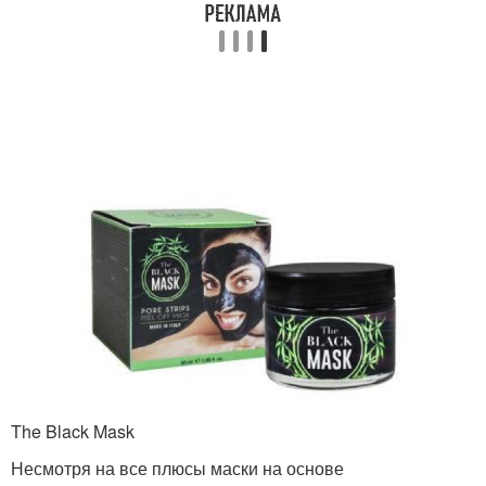
Точки с углем
Условия без угля
Уголь для лица
Маска из ткани
защитные маски
Маски для лица
The Black Mask
Выкройки для масок
Маска со складкой
Несмотря на все плюсы маски на основе