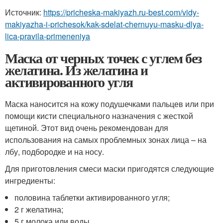
Источник:
https://pricheska-makiyazh.ru-best.com/vidy-
makiyazha-i-prichesok/kak-sdelat-chernuyu-masku-dlya-
lica-pravila-primeneniya
Маска от черных точек с углем без
желатина. Из желатина и
активированного угля
Маска наносится на кожу подушечками пальцев или при
помощи кисти специального назначения с жесткой
щетиной. Этот вид очень рекомендован для
использования на самых проблемных зонах лица – на
лбу, подбородке и на носу.
Для приготовления смеси маски пригодятся следующие
ингредиенты:
половина таблетки активированного угля;
2 г желатина;
5 г молока или воды.