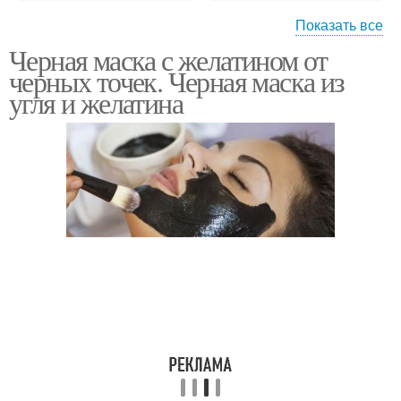
Показать все
Черная маска с желатином от
Уголь в микроволновке
Активированные угли
черных точек. Черная маска из
угля и желатина
Маски с
Активированный уголь
активированным углем
Маска с
Точки без углей
активированным углем
Маска из
Уголь без желатина
активированного угля