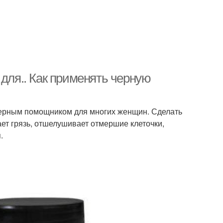
 для.. Как применять черную
верным помощником для многих женщин. Сделать
ает грязь, отшелушивает отмершие клеточки,
.