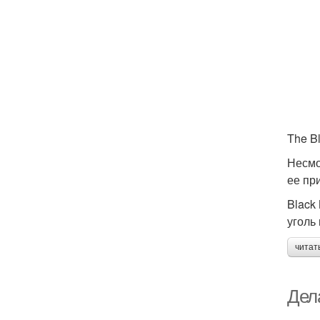
The B
Несмо
ее пр
Black
уголь
читат
Дела