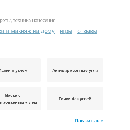
реты, техника нанесения
ки и макияж на дому
игры
отзывы
Маски с углем
Активированные угли
Маска с
Точки без углей
вированным углем
Показать все
Уголь с косметической
Уголь с алоэ