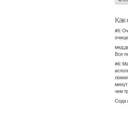
читат
Как
#5: О
очище
мед;д
Все п
#6: М
испол
ложки
минут
чем т
Сода 