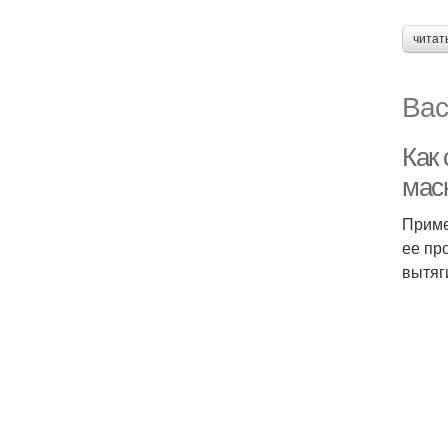
читат
Вас
Как
маск
Приме
ее пр
вытяг