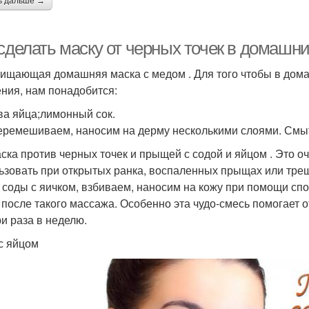
ь дальше →
 сделать маску от черных точек в домаш
чищающая домашняя маска с медом . Для того чтобы в дома
ния, нам понадобится:
ва яйца;лимонный сок.
еремешиваем, наносим на дерму несколькими слоями. Смыт
аска против черных точек и прыщей с содой и яйцом . Это о
ьзовать при открытых ранка, воспаленных прыщах или тр
 соды с яичком, взбиваем, наносим на кожу при помощи сп
 после такого массажа. Особенно эта чудо-смесь помогает о
ри раза в неделю.
с яйцом