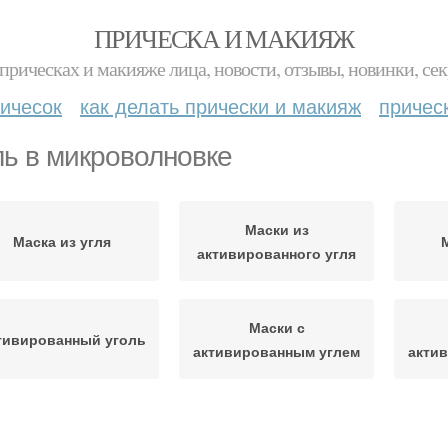
ПРИЧЕСКА И МАКИЯЖ
прическах и макияже лица, новости, отзывы, новинки, сек
ичесок
как делать прически и макияж
причес
ль в микроволновке
Маски из
Маска из угля
активированного угля
Маски с
тивированный уголь
активированным углем
акти
Маска из
Уголь без желатина