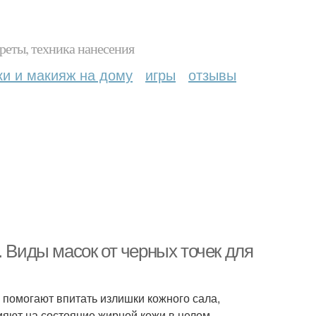
реты, техника нанесения
ки и макияж на дому
игры
отзывы
. Виды масок от черных точек для
 помогают впитать излишки кожного сала,
ияют на состояние жирной кожи в целом.