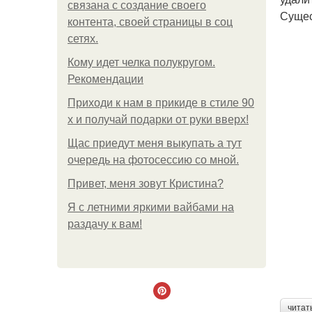
связана с создание своего
Сущес
контента, своей страницы в соц
сетях.
Кому идет челка полукругом.
Рекомендации
Приходи к нам в прикиде в стиле 90
х и получай подарки от руки вверх!
Щас приедут меня выкупать а тут
очередь на фотосессию со мной.
Привет, меня зовут Кристина?
Я с летними яркими вайбами на
раздачу к вам!
читат