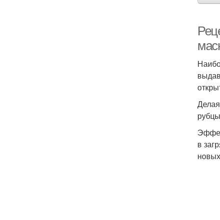
Рец
мас
Наибо
выдав
откры
Делая
рубцы
Эффек
в заг
новых