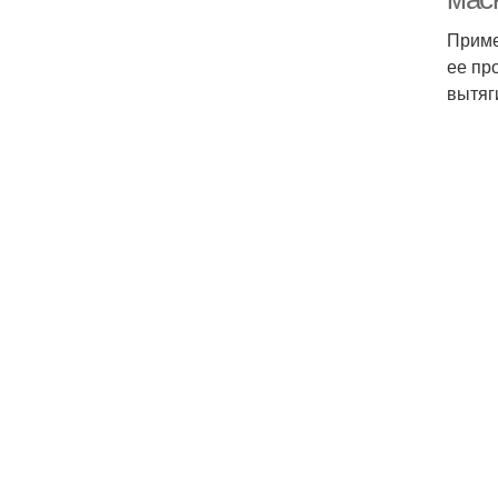
Приме
ее пр
вытяг