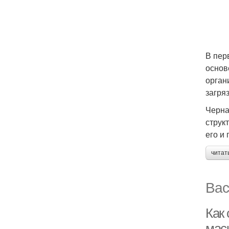
В пер
основ
орган
загря
Черна
струк
его и
читат
Вас
Как
маск