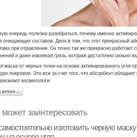
вую очередь полезно разобраться, почему именно активиро
е очищающих составов. Дело в том, что этот прекрасный аб
изма при отравлении. Он точно так же прекрасно работает 
знений и даже извлекая грязь, которая достаточно сильно в
я маска от черных точек на основе активированного угля 
туре покровов. Это все за счет того, что абсорбент облада
 признают косметологи:
ь дальше →
 может заинтересовать
 самостоятельно изготовить черную маску
у на основе угля