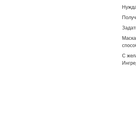
Нужда
Получ
Задат
Маска
спосо
С жел
Ингред