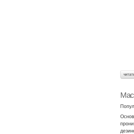
читат
Мас
Попул
Основ
прони
дезин