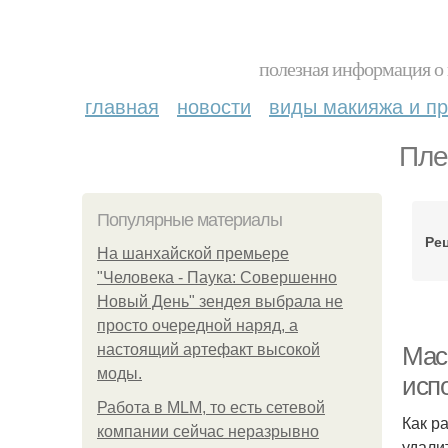
полезная информация о 
главная
новости
виды макияжа и пр
Пле
Популярные материалы
Ре
На шанхайской премьере
"Человека - Паука: Совершенно
Новый День" зендея выбрала не
просто очередной наряд, а
настоящий артефакт высокой
Мас
моды.
исп
Работа в MLM, то есть сетевой
Как р
компании сейчас неразрывно
удали