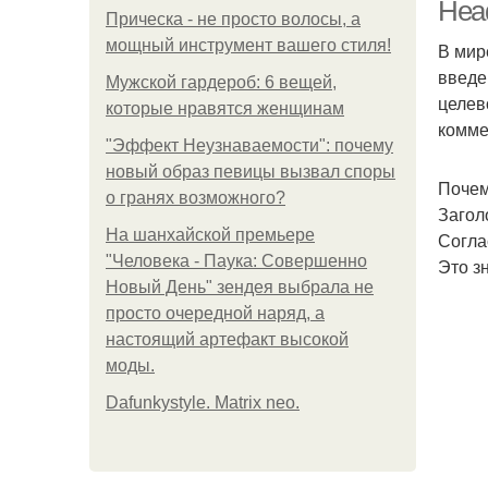
Head
Прическа - не просто волосы, а
мощный инструмент вашего стиля!
В мир
введе
Мужской гардероб: 6 вещей,
Э
целев
которые нравятся женщинам
комме
"Эффект Неузнаваемости": почему
новый образ певицы вызвал споры
Почем
о гранях возможного?
Загол
На шанхайской премьере
Согла
"Человека - Паука: Совершенно
Это з
Новый День" зендея выбрала не
просто очередной наряд, а
настоящий артефакт высокой
моды.
Dafunkystyle. Matrix neo.