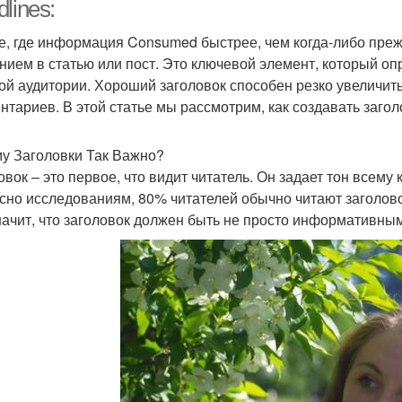
lines:
е, где информация Consumed быстрее, чем когда-либо преж
нием в статью или пост. Это ключевой элемент, который оп
ффективная маска
Рецепт с аспирином
ой аудитории. Хороший заголовок способен резко увеличить
комб
нтариев. В этой статье мы рассмотрим, как создавать загол
у Заголовки Так Важно?
овок – это первое, что видит читатель. Он задает тон всему
сно исследованиям, 80% читателей обычно читают заголово
начит, что заголовок должен быть не просто информативны