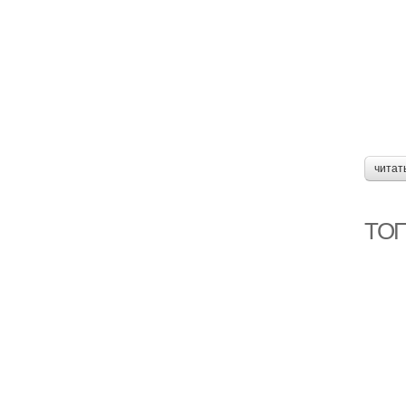
читат
ТОП