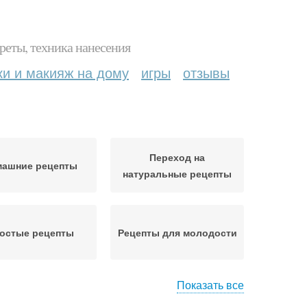
реты, техника нанесения
ки и макияж на дому
игры
отзывы
Переход на
машние рецепты
натуральные рецепты
остые рецепты
Рецепты для молодости
Показать все
цепты на лице
Эффективные маски