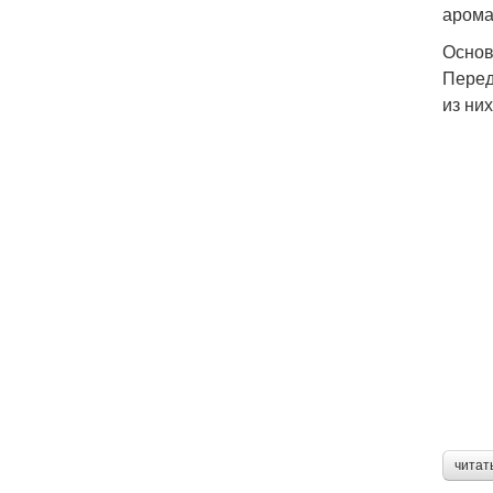
арома
Основ
Перед
из ни
читат