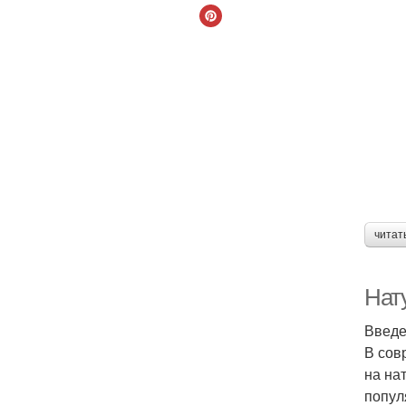
читат
Нат
Введ
В сов
на на
попул