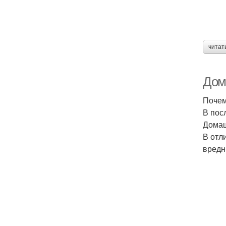
читат
Дом
Почем
В пос
Домаш
В отл
вредн