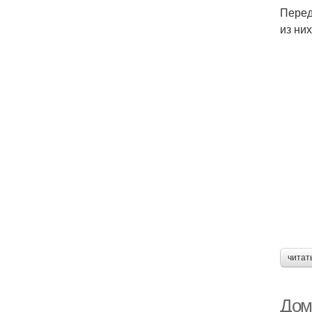
Перед
из ни
читат
Дом