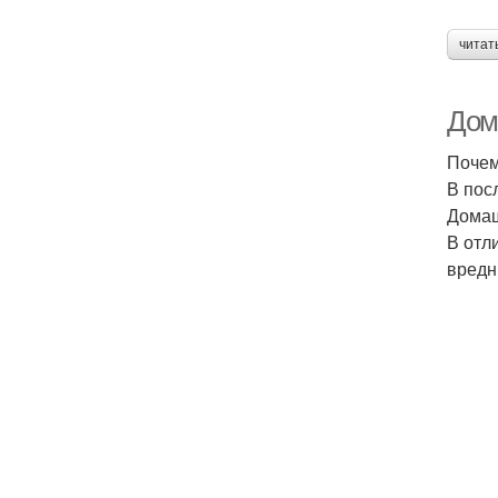
читат
Дом
Почем
В пос
Домаш
В отл
вредн