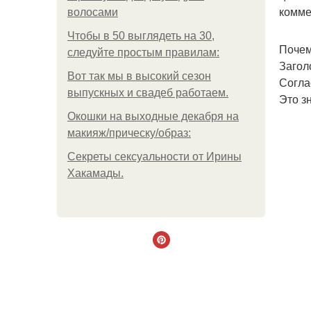
комме
волосами
Чтобы в 50 выглядеть на 30,
Почем
следуйте простым правилам:
Загол
Вот так мы в высокий сезон
Согла
выпускных и свадеб работаем.
Это з
Окошки на выходные декабря на
макияж/прическу/образ:
Секреты сексуальности от Ирины
Хакамады.