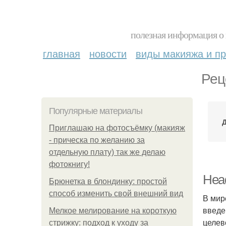
полезная информация о 
главная
новости
виды макияжа и пр
Рец
Популярные материалы
Приглашаю на фотосъёмку (макияж
- прическа по желанию за
отдельную плату) так же делаю
фотокнигу!
Head
Брюнетка в блондинку: простой
способ изменить свой внешний вид
В мир
введе
Мелкое мелирование на короткую
целев
стрижку: подход к уходу за