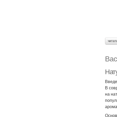
читат
Вас
Нат
Введ
В сов
на на
попул
арома
Основ