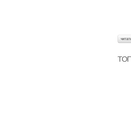
читат
ТОП