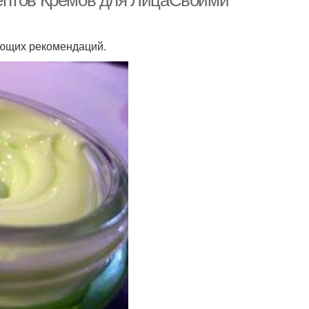
ептов Кремов для ЛицаСвоими
ующих рекомендаций.