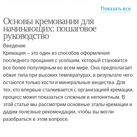
Показать все
Основы кремования для
Рецепты для здоровой
Эффективные рецепты
начинающих: пошаговое
кожи
руководство
Введение
Рецепты для домашних
Кремация – это один из способов оформления
Основные рецепты
спа-процедур
последнего прощания с усопшим, который становится
все более популярным во всем мире. Она предполагает
обжиг тела при высоких температурах, в результате чего
остаются только кости и минеральные вещества. Для
Домашние рецепты
Рецепты для кожи
тех, кто впервые сталкивается с организацией кремации,
процесс может показаться сложным и непонятным. В
этой статье мы рассмотрим основные этапы кремации и
дадим полезные рекомендации, чтобы вы могли
разобраться в этом вопросе.
Рецепты с яйцами
Рецепты с медом