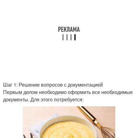
Рецепты для большего
Быстрые рецепты
эффекта
Рецепты для домашнего
Рецепты для молодости
использования
Рецепты для ухода
Рецепты для лица
Шаг 1: Решение вопросов с документацией
Первым делом необходимо оформить все необходимые
документы. Для этого потребуется:
Пошаговый рецепт
Рецепт с фото