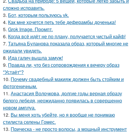
2.
Свадьба на природе: 5 вещей, которые легко забыть и
сложно исправить.
3.
Бот, которым пользуюсь vk.
4.
Как мне хочется петь тебе деферамбы доченька!
5.
Grok Image. Промпт.
6.
Когда всё идёт не по плану, получается чистый кайф!
7.
Татьяна Буланова показала образ, который многие не
ожидали увидеть.
8.
Ида галич вышла замуж!
9.
Правда ли, что без сопровождения к вечеру образ
"Устаёт"?
10.
Почему свадебный макияж должен быть стойким и
фотогеничным.
11.
Анастасия Волочкова, долгие годы верная образу
белого лебедя, неожиданно появилась в совершенно
новом амплуа.
12.
Вы меня хоть убейте, но я вообще не понимаю
стилиста селены Гомес.
13.
Прическа - не просто волосы, а мощный инструмент