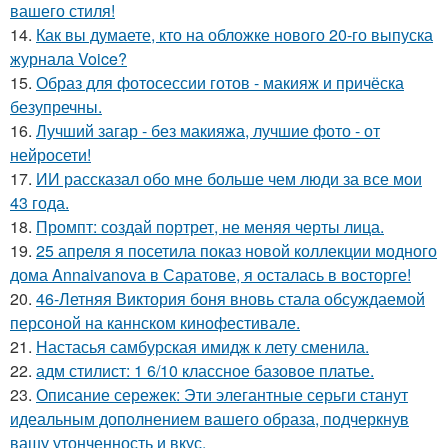
вашего стиля!
14.
Как вы думаете, кто на обложке нового 20-го выпуска
журнала Voice?
15.
Образ для фотосессии готов - макияж и причёска
безупречны.
16.
Лучший загар - без макияжа, лучшие фото - от
нейросети!
17.
ИИ рассказал обо мне больше чем люди за все мои
43 года.
18.
Промпт: создай портрет, не меняя черты лица.
19.
25 апреля я посетила показ новой коллекции модного
дома Annaivanova в Саратове, я осталась в восторге!
20.
46-Летняя Виктория боня вновь стала обсуждаемой
персоной на каннском кинофестивале.
21.
Настасья самбурская имидж к лету сменила.
22.
адм стилист: 1 6/10 классное базовое платье.
23.
Описание сережек: Эти элегантные серьги станут
идеальным дополнением вашего образа, подчеркнув
вашу утонченность и вкус.