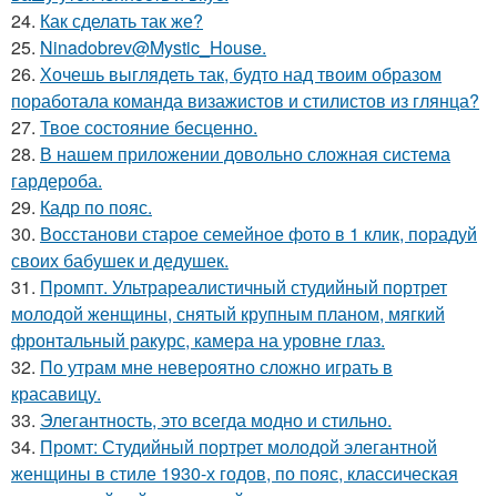
24.
Как сделать так же?
25.
Ninadobrev@Mystic_House.
26.
Хочешь выглядеть так, будто над твоим образом
поработала команда визажистов и стилистов из глянца?
27.
Твое состояние бесценно.
28.
В нашем приложении довольно сложная система
гардероба.
29.
Кадр по пояс.
30.
Восстанови старое семейное фото в 1 клик, порадуй
своих бабушек и дедушек.
31.
Промпт. Ультрареалистичный студийный портрет
молодой женщины, снятый крупным планом, мягкий
фронтальный ракурс, камера на уровне глаз.
32.
По утрам мне невероятно сложно играть в
красавицу.
33.
Элегантность, это всегда модно и стильно.
34.
Промт: Студийный портрет молодой элегантной
женщины в стиле 1930-х годов, по пояс, классическая