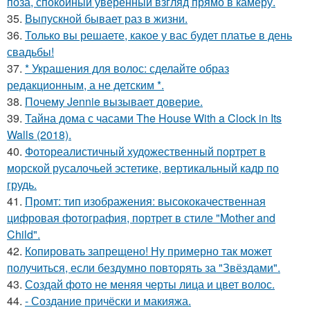
поза, спокойный уверенный взгляд прямо в камеру.
35.
Выпускной бывает раз в жизни.
36.
Только вы решаете, какое у вас будет платье в день
свадьбы!
37.
* Украшения для волос: сделайте образ
редакционным, а не детским *.
38.
Почему Jennie вызывает доверие.
39.
Тайна дома с часами The House With a Clock in Its
Walls (2018).
40.
Фотореалистичный художественный портрет в
морской русалочьей эстетике, вертикальный кадр по
грудь.
41.
Промт: тип изображения: высококачественная
цифровая фотография, портрет в стиле "Mother and
Child".
42.
Копировать запрещено! Ну примерно так может
получиться, если бездумно повторять за "Звёздами".
43.
Создай фото не меняя черты лица и цвет волос.
44.
- Создание причёски и макияжа.