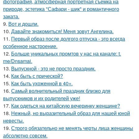
фотография, атмосферная портретная съемка на
природе, эстетика "Сафари - шик" и романтичного
заката.
9.
Вот и дошли.
10.
Давайте знакомиться! Меня зовут Ангелина.
11.
Первый образ после долгого отпуска - это всегда
особенное настроение.
12.
Больше уникальных промтов у нас на канале: t.
me/Dnsamai.
13.
Выпускной - это не просто праздник.
14.
Как быть с прической?
15.
Как быть ухоженной в 40+.
16.
Самый волнительный праздник близко для
выпускников и их родителей уже!
17.
Как одеться на китайскую вечеринку женщине?
18.
Нежный, но выразительный образ для нашей юной
невесты.
19.
Строго обязательно не менять черты лица женщины
абсолютно совсем.