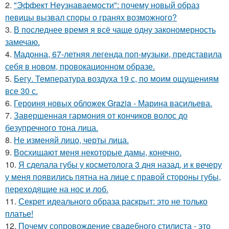
2.
"Эффект Неузнаваемости": почему новый образ
певицы вызвал споры о гранях возможного?
3.
В последнее время я всё чаще одну закономерность
замечаю.
4.
Мадонна, 67-летняя легенда поп-музыки, представила
себя в новом, провокационном образе.
5.
Бегу. Температура воздуха 19 с, по моим ощущениям
все 30 с.
6.
Героиня новых обложек Grazia - Марина васильева.
7.
Завершенная гармония от кончиков волос до
безупречного тона лица.
8.
Не изменяй лицо, черты лица.
9.
Восхищают меня некоторые дамы, конечно.
10.
Я сделала губы у косметолога 3 дня назад, и к вечеру
у меня появились пятна на лице с правой стороны губы,
переходящие на нос и лоб.
11.
Секрет идеального образа раскрыт: это не только
платье!
12.
Почему сопровождение свадебного стилиста - это