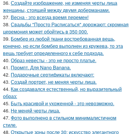
36.
Создайте изображение, не изменяя черты лица
женщины, стоящей между двумя доберманами.
37.
Весна - это всегда время перемен!
38.
Свадьбы "Просто Расписаться" дорожают: скромная
церемония может обойтись в 350 000.
39.
Бомбер из любой ткани востребованная вещь,
конечно, но если бомбер выполнен из кружева, то эта
вещь требует определенного к себе подхода.
40.
Образ невесты - это не просто платье.
41.
Промпт. Для Nano Banana.
42.
Подарочные сертификаты включают:
43.
Создай портрет, не меняя черты лица.
44.
Как создавался естественный, но выразительный
образ:
45.
Быть красивой и ухоженной - это невозможно.
46.
Не меняй черты лица.
47.
Фото выполнено в стильном минималистичном
стиле.
48.
Открытые зоны после 30: искусство элегантного