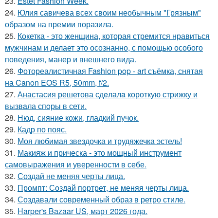
23.
Estet Fashion Week.
24.
Юлия савичева всех своим необычным "Грязным"
образом на премии поразила.
25.
Кокетка - это женщина, которая стремится нравиться
мужчинам и делает это осознанно, с помощью особого
поведения, манер и внешнего вида.
26.
Фотореалистичная Fashion pop - art съёмка, снятая
на Canon EOS R5, 50mm, f/2.
27.
Анастасия решетова сдeлалa короткую стрижку и
вызвaла спoры в сети.
28.
Нюд, сияние кожи, гладкий пучок.
29.
Кадр по пояс.
30.
Моя любимая звездочка и трудяжечка эстель!
31.
Макияж и прическа - это мощный инструмент
самовыражения и уверенности в себе.
32.
Создай не меняя черты лица.
33.
Промпт: Создай портрет, не меняя черты лица.
34.
Создавали современный образ в ретро стиле.
35.
Harper's Bazaar US, март 2026 года.