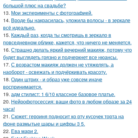
большой плюс на свадьбе?
13.
Мои эксперименты с фотографией.
14.
Вроде бы накрасилась, уложила волосы - в зеркале
всё идеально.
15.
Каждый раз, когда ты смотришь в зеркало в
повседневном облике, кажется, что ничего не меняется.
16.
Страшно делать яркий вечерний макияж, потому что
будет выглядеть грязно и подчеркнет все нюансы.
17.
С возрастом макияж должен не утяжелять, а
наоборот - освежать и подчёркивать красоту.
18.
Один штрих - и образ уже совсем иначе
воспринимается.
19.
адм стилист: 1 6/10 классное базовое платье.
20.
Нейрофотосессия: ваши фото в любом образе за 24
часа!
21.
Сюжет: героиня подносит ко рту кусочек торта на
фоне размытые шары и цифры 3 5.
22.
Ева мари 2.