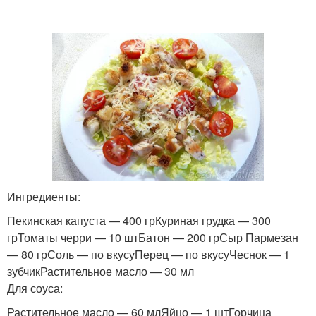
Ингредиенты:
Пекинская капуста — 400 грКуриная грудка — 300
грТоматы черри — 10 штБатон — 200 грСыр Пармезан
— 80 грСоль — по вкусуПерец — по вкусуЧеснок — 1
зубчикРастительное масло — 30 мл
Для соуса:
Растительное масло — 60 млЯйцо — 1 штГорчица