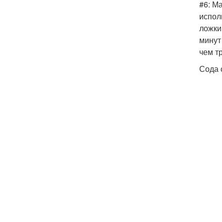
#6: М
испол
ложки
минут
чем т
Сода 