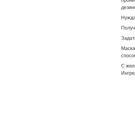
дезин
Нужда
Получ
Задат
Маска
спосо
С жел
Ингред