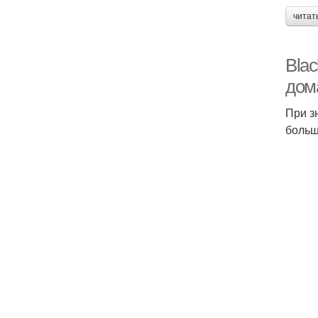
читат
Bla
дом
При з
больш