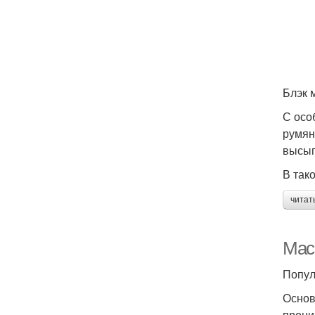
Блэк 
С осо
румян
высып
В так
читат
Мас
Попул
Основ
прони