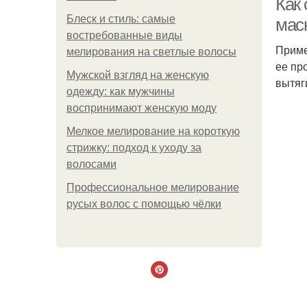
Как
Блеск и стиль: самые
маск
востребованные виды
Приме
мелирования на светлые волосы
ее пр
Мужской взгляд на женскую
вытяг
одежду: как мужчины
воспринимают женскую моду
Мелкое мелирование на короткую
стрижку: подход к уходу за
волосами
Профессиональное мелирование
русых волос с помощью чёлки