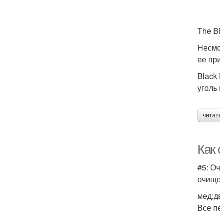
The B
Несмо
ее пр
Black
уголь
читат
Как
#5: О
очище
мед;д
Все п