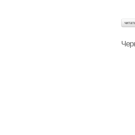
читат
Чер