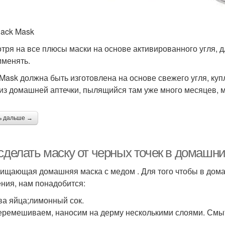
lack Mask
тря на все плюсы маски на основе активированного угля, 
именять.
 Mask должна быть изготовлена на основе свежего угля, куп
 из домашней аптечки, пылящийся там уже много месяцев, 
ь дальше →
 сделать маску от черных точек в домаш
чищающая домашняя маска с медом . Для того чтобы в дома
ния, нам понадобится:
ва яйца;лимонный сок.
еремешиваем, наносим на дерму несколькими слоями. Смыт