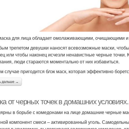
маска для лица обладает омолаживающими, очищающими и
бым трепетом девушки наносят всевозможные маски, чтоб
ец или чтобы наконец исчезли ненавистные черные точки. 
ания, люди стараются моментально от них избавиться.
ом случае пригодится блэк маск, которая эффективно боретс
ь дальше →
ка от черных точек в домашних условиях
ярны в борьбе с комедонами на лице домашние черные маск
ной компонент смеси – активированный уголь. Самодельны
кают в эпидермис, выдергивают содержимое комедонов, о