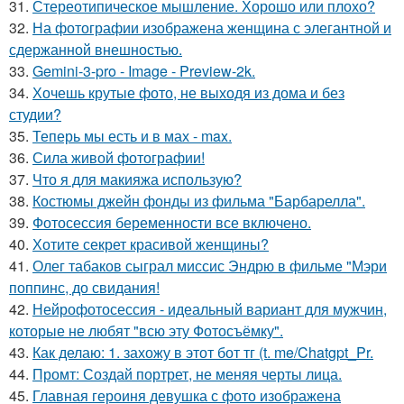
31.
Стереотипическое мышление. Хорошо или плохо?
32.
На фотографии изображена женщина с элегантной и
сдержанной внешностью.
33.
Gemini-3-pro - Image - Preview-2k.
34.
Хочешь крутые фото, не выходя из дома и без
студии?
35.
Теперь мы есть и в мах - max.
36.
Сила живой фотографии!
37.
Что я для макияжа использую?
38.
Костюмы джейн фонды из фильма "Барбарелла".
39.
Фотосессия беременности все включено.
40.
Хотите секрет красивой женщины?
41.
Олег табаков сыграл миссис Эндрю в фильме "Мэри
поппинс, до свидания!
42.
Нейрофотосессия - идеальный вариант для мужчин,
которые не любят "всю эту Фотосъёмку".
43.
Как делаю: 1. захожу в этот бот тг (t. me/Chatgpt_Pr.
44.
Промт: Создай портрет, не меняя черты лица.
45.
Главная героиня девушка с фото изображена