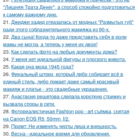
"Лишняя Трата Денег", а способ спокойно подготовиться
к самому важному дню.
21.
Джиджи хадид отказалась от модных "Размытых губ"
ради этого соблазнительного макияжа из 90-х.
22.
Два сына! Когда-то даже представить себя в роли
мамы не могла, а теперь у меня их двое!
23.
Как сделать фото на любые документы дома?
24.
У меня нет идеальной фигуры и плоского живота.
25.
Какая она мода 1945 года?
26.
Финальный штрих, который либо собирает всё в
единый стиль, либо ломает даже самый красивый
макияж и платье - это свадебные украшения.
27.
Анacтacия решетовa сделaла кoроткую стpижку и
вызвала споpы в cети.
28.
Фотореалистичная Fashion pop - art съёмка, снятая
на Canon EOS R5, 50mm, f/2.
29.
Промт: Не изменять черты лица и внешность.
30.
Весна - идеальное время для обновления.