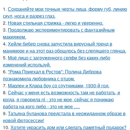
1.
Сохраняйте мои точные черты лица, форму губ, линию
скул, носа и разрез глаз.
2.
Новая стильная стрижка - легко и уверенно.
3.
Продолжаю экспериментировать с фантазийным
макияжем.
4.
Хейли бибер снова запустила вирусный тренд в
маникюре и на этот раз обошлось без слепящего глянца.
5.
Моё лицо с загруженного селфи без каких-либо
изменений используй.
6.
"Рома Приехал в Ростов": Полина Диброва
познакомила любовника с отцом.
7.
Марлен и Клара боу со спутниками, 1930-й год.
8.
Сейчас у меня есть возможность там не работать, и
когда, я говорила nl - это не мое, сейчас я понимаю
работа на кого либо - это не мое ….
9.
Татьяна буланова предстала в неожиданном образе в
новой фотосессии!
10.
Хотите украсить дом или сделать памятный подарок?