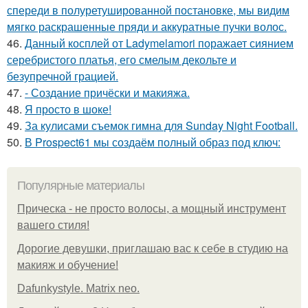
спереди в полуретушированной постановке, мы видим
мягко раскрашенные пряди и аккуратные пучки волос.
46.
Данный косплей от Ladymelamori поражает сиянием
серебристого платья, его смелым декольте и
безупречной грацией.
47.
- Создание причёски и макияжа.
48.
Я просто в шоке!
49.
За кулисами съемок гимна для Sunday Night Football.
50.
В Prospect61 мы создаём полный образ под ключ:
Популярные материалы
Прическа - не просто волосы, а мощный инструмент
вашего стиля!
Дорогие девушки, приглашаю вас к себе в студию на
макияж и обучение!
Dafunkystyle. Matrix neo.