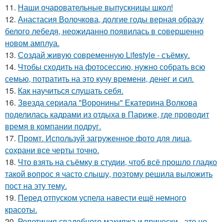
11.
Наши очаровательные выпускницы школ!
12.
Анастасия Волочкова, долгие годы верная образу
белого лебедя, неожиданно появилась в совершенно
новом амплуа.
13.
Создай живую современную Lifestyle - съёмку.
14.
Чтобы сходить на фотосессию, нужно собрать всю
семью, потратить на это кучу времени, денег и сил.
15.
Как научиться слушать себя.
16.
Звезда сериала "Воронины" Екатерина Волкова
поделилась кадрами из отдыха в Париже, где проводит
время в компании подруг.
17.
Промт. Используй загруженное фото для лица,
сохрани все черты точно.
18.
Что взять на съёмку в студии, чтоб всё прошло гладко
такой вопрос я часто слышу, поэтому решила выложить
пост на эту тему.
19.
Перед отпуском успела навести ещё немного
красоты.
20.
Репетиция свадебного макияжа и прически - это не