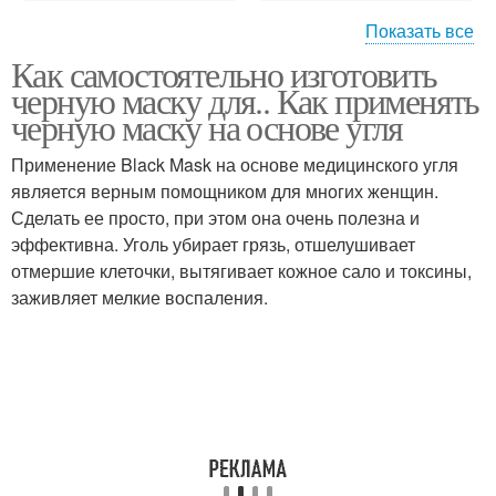
Показать все
Как самостоятельно изготовить
Маски с
Маски от черных точек
черную маску для.. Как применять
активированным углем
черную маску на основе угля
Применение Black Mask на основе медицинского угля
Маска из
является верным помощником для многих женщин.
Медовая маска
активированного угля
Сделать ее просто, при этом она очень полезна и
эффективна. Уголь убирает грязь, отшелушивает
отмершие клеточки, вытягивает кожное сало и токсины,
заживляет мелкие воспаления.
Маска из желатина
Маска из ткани
защитные маски
Маски для лица