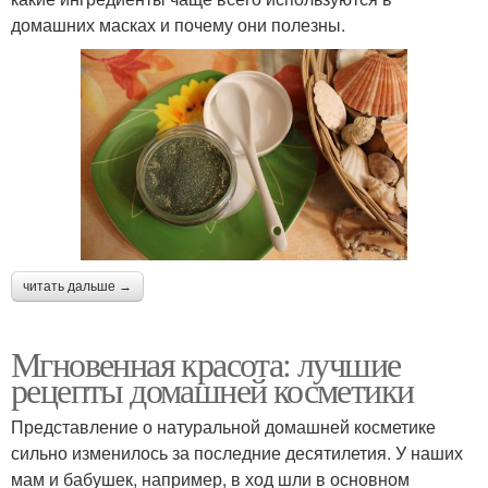
Выкройки для масок
Маска со складкой
домашних масках и почему они полезны.
Маска с яичным белком
Салициловая маска
Противовоспалительные
Маска против черных
маски
точек
читать дальше →
Мгновенная красота: лучшие
Эффективная маска
Польза для лица
рецепты домашней косметики
Представление о натуральной домашней косметике
сильно изменилось за последние десятилетия. У наших
мам и бабушек, например, в ход шли в основном