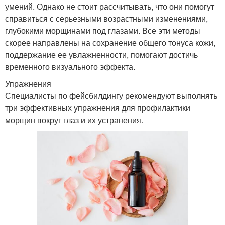
Маски для
умений. Однако не стоит рассчитывать, что они помогут
Маски для жирной кожи
чувствительной кожи
справиться с серьезными возрастными изменениями,
глубокими морщинами под глазами. Все эти методы
скорее направлены на сохранение общего тонуса кожи,
поддержание ее увлажненности, помогают достичь
Ингредиенты для
Домашние маски
временного визуального эффекта.
домашних масок
Упражнения
Специалисты по фейсбилдингу рекомендуют выполнять
три эффективных упражнения для профилактики
Домашняя маска
Популярные маски
морщин вокруг глаз и их устранения.
Творожная маска
Ягодная маска