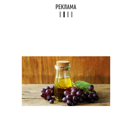
Маска для мгновенного
Действия для лица
сияния
Маска для мгновенного
Маска-сорбет для лица
омоложения
Тканевые маски
Питательная маска
Маски из натуральных
Антивозрастная маска
ингредиентов