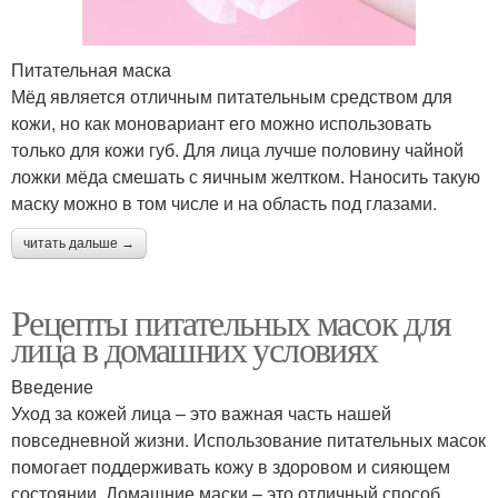
Маска с аспирином
Маска из соды
Питательная маска
Мёд является отличным питательным средством для
кожи, но как моновариант его можно использовать
только для кожи губ. Для лица лучше половину чайной
Противовоспалительная
ложки мёда смешать с яичным желтком. Наносить такую
Маска от воспалений
маска
маску можно в том числе и на область под глазами.
читать дальше →
Воспаления на лице
Овсяная маска
Рецепты питательных масок для
лица в домашних условиях
Введение
Маска против
Уход за кожей лица – это важная часть нашей
Маска из голубой
воспалений
повседневной жизни. Использование питательных масок
помогает поддерживать кожу в здоровом и сияющем
состоянии. Домашние маски – это отличный способ