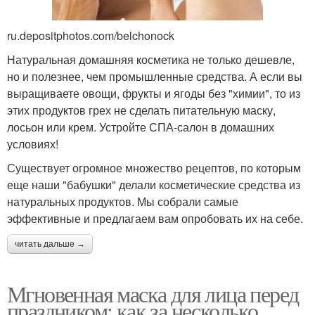
ru.depositphotos.com/belchonock
Натуральная домашняя косметика не только дешевле,
Маска из банана
Маска из алоэ
но и полезнее, чем промышленные средства. А если вы
выращиваете овощи, фрукты и ягоды без "химии", то из
этих продуктов грех не сделать питательную маску,
лосьон или крем. Устройте СПА-салон в домашних
Лица в домашних
условиях!
Эссенция для лица
условиях
Существует огромное множество рецептов, по которым
еще наши "бабушки" делали косметические средства из
натуральных продуктов. Мы собрали самые
эффективные и предлагаем вам опробовать их на себе.
Маска для волос
Маски против старения
читать дальше →
Мгновенная маска для лица перед
Маски на эпидермис
Маски для волос
праздником: как за несколько