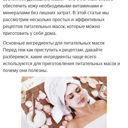
обеспечить кожу необходимыми витаминами и
Маска для
Лица с морковью
минералами без лишних затрат. В этой статье мы
восстановления
рассмотрим несколько простых и эффективных
рецептов питательных масок, которые можно
приготовить у себя дома.
Простая маска
Маска от покраснения
Основные ингредиенты для питательных масок
Перед тем как приступить к рецептам, давайте
разберемся, какие ингредиенты чаще всего
используются для приготовления питательных масок и
почему они полезны.
Ледяная маска
Маска на основе
Маски с
Маска от черных точек
активированным углем