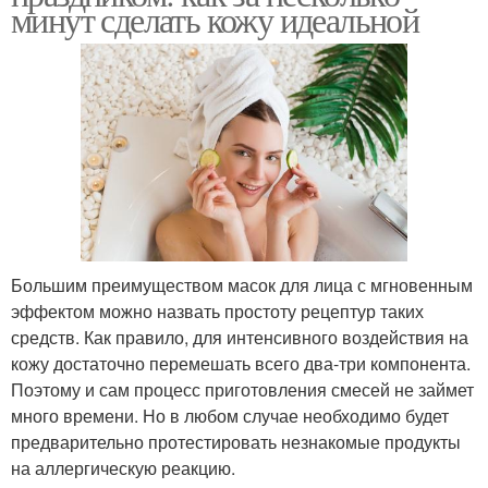
минут сделать кожу идеальной
Рецепты для лица
Уход за лицом
Лица по методике
Корейские маски
Большим преимуществом масок для лица с мгновенным
Лица от
эффектом можно назвать простоту рецептур таких
преждевременного
Лица в летний период
средств. Как правило, для интенсивного воздействия на
старения
кожу достаточно перемешать всего два-три компонента.
Поэтому и сам процесс приготовления смесей не займет
много времени. Но в любом случае необходимо будет
предварительно протестировать незнакомые продукты
Лица в разное время
Уникальные маски
на аллергическую реакцию.