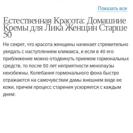
Показать все
Естественная Красота: Домашние
Эффективные маски
Упражнения для лица
Кремы для Лика Женщин Старше
50
Не секрет, что красота женщины начинает стремительно
увядать с наступлением климакса, и если в 40 его
Маски из петрушки
Маска для лица
приближение можно отодвинуть приемом гормональных
средств, то после 50 лет неприятности менопаузы
неизбежны. Колебания гормонального фона быстро
отражаются на самочувствии дамы внешнем виде ее
Лица перед
Домашний маска
кожи, причем процесс старения ускоряется с каждым
применением
днем:
Черная маска
Мгновенная маска