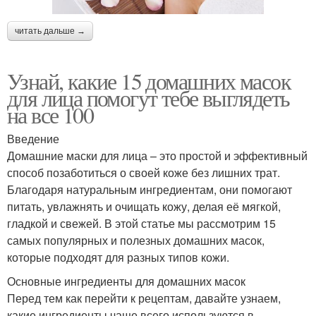
Рецепты на лице
Маски от черных точек
читать дальше →
Узнай, какие 15 домашних масок
Маска из
Маска из желатина
для лица помогут тебе выглядеть
активированного угля
на все 100
Введение
Домашние маски для лица – это простой и эффективный
Точки на лице
Уголь для лица
способ позаботиться о своей коже без лишних трат.
Благодаря натуральным ингредиентам, они помогают
питать, увлажнять и очищать кожу, делая её мягкой,
гладкой и свежей. В этой статье мы рассмотрим 15
самых популярных и полезных домашних масок,
Маска из ткани
защитные маски
которые подходят для разных типов кожи.
Основные ингредиенты для домашних масок
Перед тем как перейти к рецептам, давайте узнаем,
какие ингредиенты чаще всего используются в