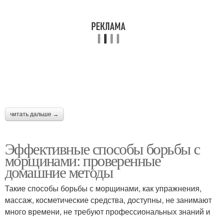
Ингредиенты для
Питательные маски
питательных масок
Маски для разных
Маска для нормальной
типов
кожи
читать дальше →
Маска для сухой кожи
Маска для жирной кожи
Эффективные способы борьбы с
морщинами: проверенные
домашние методы
Маска для
Маски в зависимости
чувствительной кожи
Такие способы борьбы с морщинами, как упражнения,
массаж, косметические средства, доступны, не занимают
много времени, не требуют профессиональных знаний и