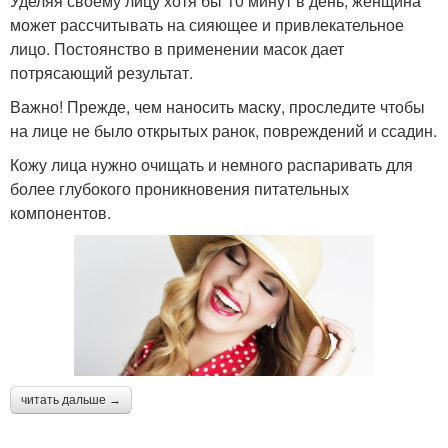
Уделяя своему лицу хотя бы 10 минут в день, женщина
может рассчитывать на сияющее и привлекательное
лицо. Постоянство в применении масок дает
потрясающий результат.
Маска с левомицетином
Пленочные маски
Важно! Прежде, чем наносить маску, проследите чтобы
на лице не было открытых ранок, повреждений и ссадин.
Кожу лица нужно очищать и немного распаривать для
Быстродействующие
Маски из салициловой
более глубокого проникновения питательных
маски
кислоты
компонентов.
Маски для
Полезная маска
подростковой кожи
Маска от подростковых
Маски для жирных
читать дальше →
прыщей
волос