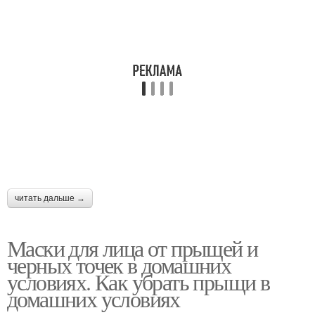
Маска от покраснения
Ледяная маска
Маска с яичным белком
Маска на основе
Противовоспалительные
Салициловая маска
маски
читать дальше →
Маски для лица от прыщей и
Маски от черных точек
Маска от черных точек
черных точек в домашних
условиях. Как убрать прыщи в
домашних условиях