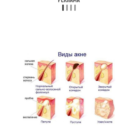
Противовоспалительная
Маска от воспалений
маска
Маска против
Овсяная маска
воспалений
Домашняя маска
Маска из голубой
Маска для
Простая маска
восстановления