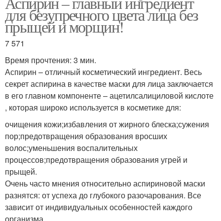
Аспирин – главный ингредиент
Маска с медом
Маска с соком
для безупречного цвета лица без
прыщей и морщин!
7 571
Рецепт с аспирином
Маска из глины
Время прочтения: 3 мин.
Аспирин – отличный косметический ингредиент. Весь
секрет аспирина в качестве маски для лица заключается
в его главном компоненте – ацетилсалициловой кислоте
, которая широко используется в косметике для:
Скраб из аспирина
Маска с желатином
очищения кожи;избавления от жирного блеска;сужения
пор;предотвращения образования вросших
волос;уменьшения воспалительных
Маска с
процессов;предотвращения образования угрей и
Маска от морщин
использованием
прыщей.
Очень часто мнения относительно аспириновой маски
разнятся: от успеха до глубокого разочарования. Все
зависит от индивидуальных особенностей каждого
Аспирин от морщин
Молодильный аспирин
организма.