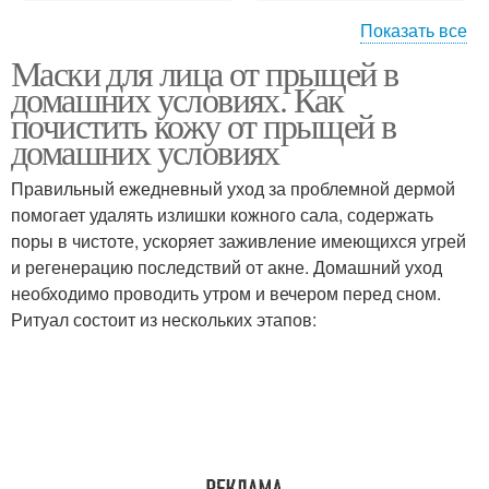
Показать все
Маски для лица от прыщей в
Маски из яиц
Медовая маска
домашних условиях. Как
почистить кожу от прыщей в
домашних условиях
Правильный ежедневный уход за проблемной дермой
Маска с яйцом
Маски от прыщей
помогает удалять излишки кожного сала, содержать
поры в чистоте, ускоряет заживление имеющихся угрей
и регенерацию последствий от акне. Домашний уход
необходимо проводить утром и вечером перед сном.
Маски на основе
Маска для лица
Ритуал состоит из нескольких этапов:
Маска с содой
Маска из соды