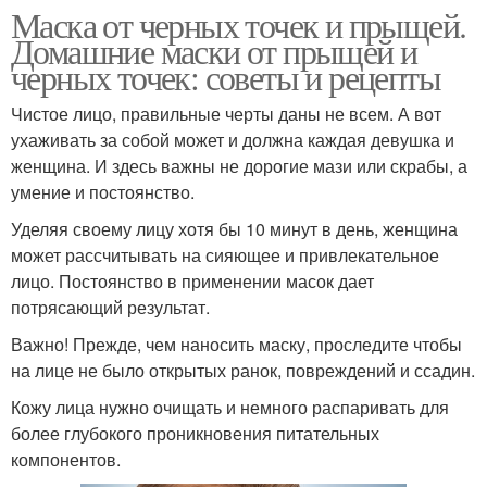
Маска от черных точек и прыщей.
Домашние маски от прыщей и
Кефирно-лимонная
черных точек: советы и рецепты
Яичная маска
маска
Чистое лицо, правильные черты даны не всем. А вот
ухаживать за собой может и должна каждая девушка и
женщина. И здесь важны не дорогие мази или скрабы, а
Маска на травяном
Хлебная маска
умение и постоянство.
отваре
Уделяя своему лицу хотя бы 10 минут в день, женщина
может рассчитывать на сияющее и привлекательное
лицо. Постоянство в применении масок дает
Маска с зеленым луком
Маски для волос
потрясающий результат.
Важно! Прежде, чем наносить маску, проследите чтобы
на лице не было открытых ранок, повреждений и ссадин.
Кожу лица нужно очищать и немного распаривать для
Маска для жирных
Маска в домашних
более глубокого проникновения питательных
волос
условиях
компонентов.