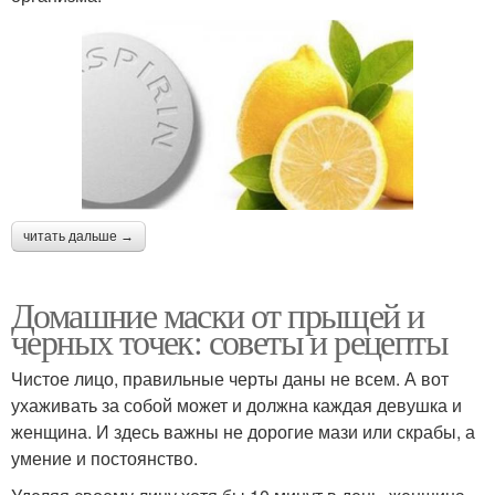
Маска от пигментных
Аспирин для кожи
пятен
Маска для жирной кожи
Маска для отбеливания
читать дальше →
Домашние маски от прыщей и
черных точек: советы и рецепты
Маска для сухой кожи
Домашние маски
Чистое лицо, правильные черты даны не всем. А вот
ухаживать за собой может и должна каждая девушка и
женщина. И здесь важны не дорогие мази или скрабы, а
умение и постоянство.
Маска из алоэ
Маска из яичного белка