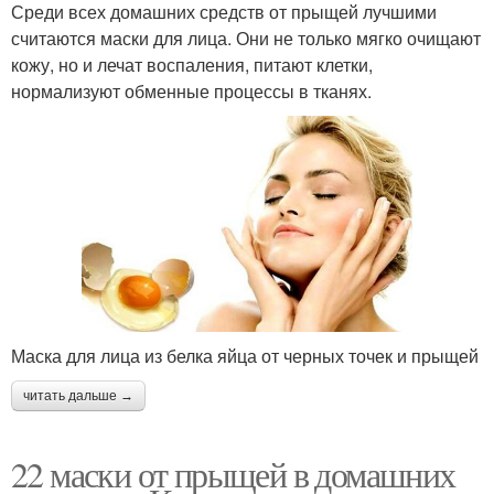
Среди всех домашних средств от прыщей лучшими
Маска от черных точек
Эффективные маски
считаются маски для лица. Они не только мягко очищают
кожу, но и лечат воспаления, питают клетки,
нормализуют обменные процессы в тканях.
Маска против черных
Черная маска
точек
Быстродействующие
Эффективная маска
маски
Маска для лица из белка яйца от черных точек и прыщей
Творожно-лимонная
маска
читать дальше →
22 маски от прыщей в домашних