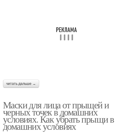
Простая маска
Маска от покраснения
Ледяная маска
Маска с яичным белком
Маска на основе
Салициловая маска
читать дальше →
Маски для лица от прыщей и
Противовоспалительные
Маски от черных точек
черных точек в домашних
маски
условиях. Как убрать прыщи в
домашних условиях