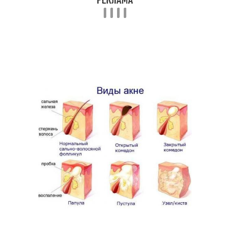
Маска из соды
Маска от воспалений
Противовоспалительная
Овсяная маска
маска
Маска против
Домашняя маска
воспалений
Маска для
Маска из голубой
восстановления