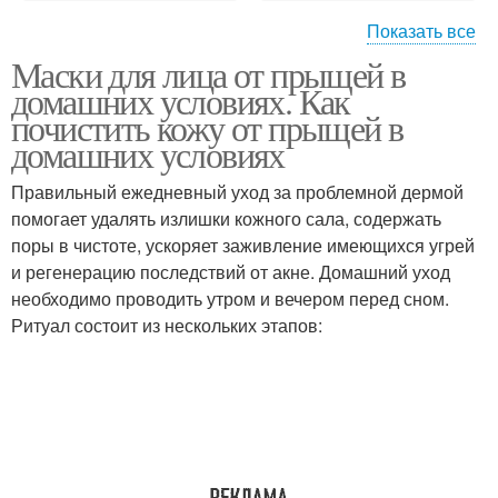
Показать все
Маски для лица от прыщей в
Белковая маска
Маски из яиц
домашних условиях. Как
почистить кожу от прыщей в
домашних условиях
Правильный ежедневный уход за проблемной дермой
Медовая маска
Маски от прыщей
помогает удалять излишки кожного сала, содержать
поры в чистоте, ускоряет заживление имеющихся угрей
и регенерацию последствий от акне. Домашний уход
необходимо проводить утром и вечером перед сном.
Маски на основе
Маска для лица
Ритуал состоит из нескольких этапов:
Маска с содой
Маска с аспирином