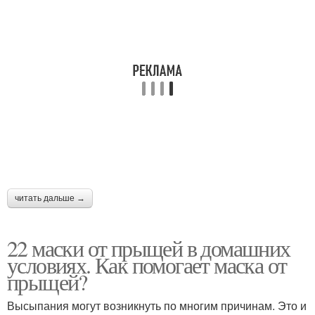
Простая маска
Маска от покраснения
Быстродействующие
Ледяная маска
маски
Противовоспалительные
Творожно-лимонная
маски
маска
читать дальше →
22 маски от прыщей в домашних
Маска против черных
Салициловая маска
условиях. Как помогает маска от
точек
прыщей?
Высыпания могут возникнуть по многим причинам. Это и