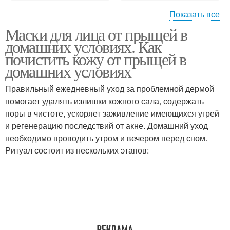
Показать все
Маски для лица от прыщей в
Маски из яиц
Медовая маска
домашних условиях. Как
почистить кожу от прыщей в
домашних условиях
Правильный ежедневный уход за проблемной дермой
Маска с яйцом
Маски от прыщей
помогает удалять излишки кожного сала, содержать
поры в чистоте, ускоряет заживление имеющихся угрей
и регенерацию последствий от акне. Домашний уход
необходимо проводить утром и вечером перед сном.
Маски на основе
Маска для лица
Ритуал состоит из нескольких этапов:
Маска с содой
Маска с аспирином