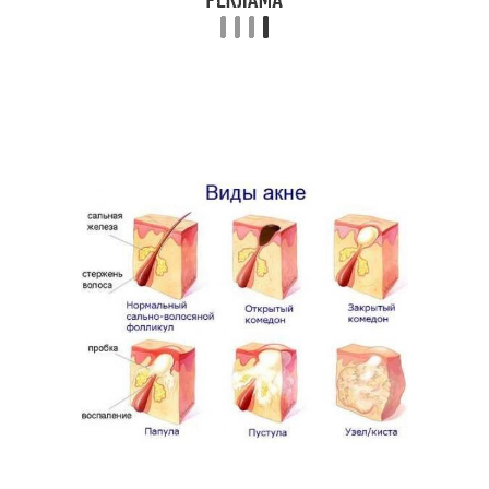
Маска из соды
Маска от воспалений
Противовоспалительная
Овсяная маска
маска
Маска против
Домашняя маска
воспалений
Маска для
Маска из голубой
восстановления