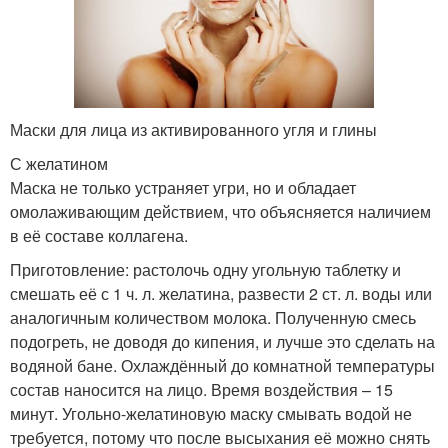
Маска с алоэ
Маска из алоэ
Маски для лица из активированного угля и глины
С желатином
Маска не только устраняет угри, но и обладает
Маска из яичного белка
Маска с левомицетином
омолаживающим действием, что объясняется наличием
в её составе коллагена.
Приготовление: растолочь одну угольную таблетку и
Маски из салициловой
смешать её с 1 ч. л. желатина, развести 2 ст. л. воды или
Маска с медом
кислоты
аналогичным количеством молока. Полученную смесь
подогреть, не доводя до кипения, и лучше это сделать на
водяной бане. Охлаждённый до комнатной температуры
состав наносится на лицо. Время воздействия – 15
Прыщи в домашних
Маска от черных
минут. Угольно-желатиновую маску смывать водой не
условиях
прыщей
требуется, потому что после высыхания её можно снять