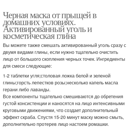
Тканевая маска
Маска с голубой
Черная маска от прыщей в
домашних условиях.
Активированный уголь и
косметическая глина
Маски для проблемного
Маска с овсянкой
и
Вы можете также смешать активированный уголь сразу с
двумя видами глины, если нужно тщательно очистить
лицо от большого скопления черных точек. Ингредиенты
Маски против жирной
для смеси следующие:
Хорошие маски
кожи
1-2 таблетки угля;столовая ложка белой и зеленой
глины;горсть лепестков розы;несколько капель масла
герани либо лаванды.
Маски для жирных
Кефирно-лимонная
Все компоненты тщательно смешиваются до обретения
волос
маска
густой консистенции и наносятся на лицо интенсивными
круговыми движениями, что создает дополнительный
эффект скраба. Спустя 15-20 минут маску можно смыть,
дополнительно протерев лицо настоем ромашки.
Маска на травяном