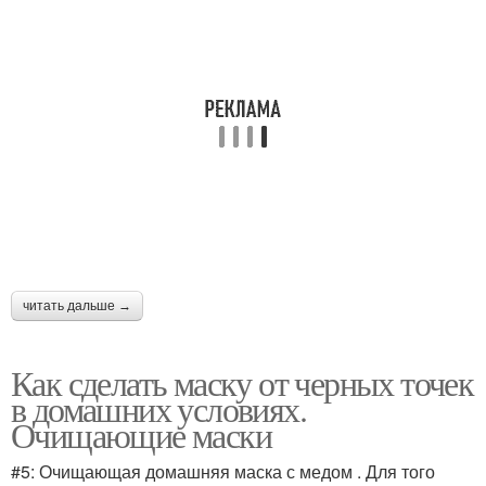
Маска от покраснения
Ледяная маска
Маска от черных точек
Маски для очищения
Эффективные маски
Маски от черных точек
читать дальше →
Как сделать маску от черных точек
Маска против черных
Черная маска
в домашних условиях.
точек
Очищающие маски
#5: Очищающая домашняя маска с медом . Для того