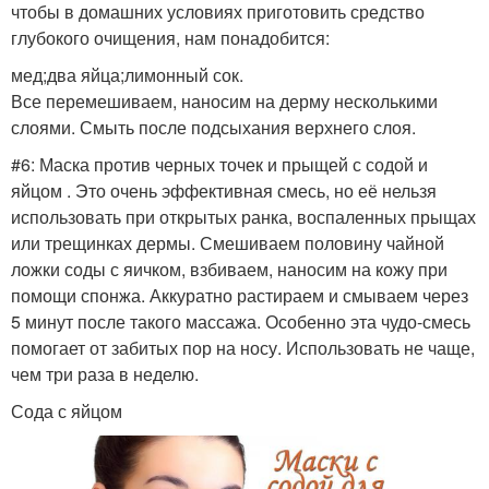
чтобы в домашних условиях приготовить средство
Эффективная маска
Домашние маски
глубокого очищения, нам понадобится:
мед;два яйца;лимонный сок.
Все перемешиваем, наносим на дерму несколькими
слоями. Смыть после подсыхания верхнего слоя.
Маска с дрожжами
Маска из овсянки
#6: Маска против черных точек и прыщей с содой и
яйцом . Это очень эффективная смесь, но её нельзя
использовать при открытых ранка, воспаленных прыщах
или трещинках дермы. Смешиваем половину чайной
Маски с
Маска с яичным белком
ложки соды с яичком, взбиваем, наносим на кожу при
активированным углем
помощи спонжа. Аккуратно растираем и смываем через
5 минут после такого массажа. Особенно эта чудо-смесь
помогает от забитых пор на носу. Использовать не чаще,
чем три раза в неделю.
Маска на основе
Салициловая маска
Сода с яйцом
Противовоспалительные
Маска с