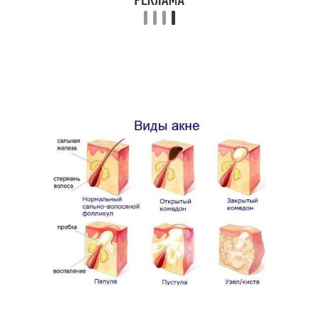
Противовоспалительная
Маска от воспалений
маска
Маска против
Овсяная маска
воспалений
Домашняя маска
Маска из голубой
Маска для
Простая маска
восстановления