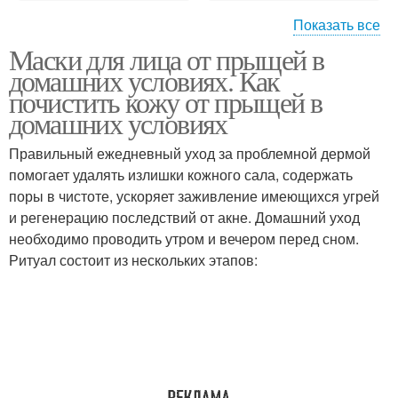
Показать все
Маски для лица от прыщей в
Маски из яиц
Медовая маска
домашних условиях. Как
почистить кожу от прыщей в
домашних условиях
Правильный ежедневный уход за проблемной дермой
Маска с яйцом
Маски на основе
помогает удалять излишки кожного сала, содержать
поры в чистоте, ускоряет заживление имеющихся угрей
и регенерацию последствий от акне. Домашний уход
необходимо проводить утром и вечером перед сном.
Маска для лица
Маска с содой
Ритуал состоит из нескольких этапов:
Маска с аспирином
Маска из соды