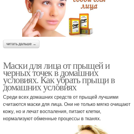
маски
активированным углем
Маска из
Уголь от прыщей
активированного угля
читать дальше →
Маски для лица от прыщей и
Маски из
Угольные маски
черных точек в домашних
энтеросорбента
условиях. Как убрать прыщи в
домашних условиях
Быстродействующие
Среди всех домашних средств от прыщей лучшими
Пузырьковая маска
маски
считаются маски для лица. Они не только мягко очищают
кожу, но и лечат воспаления, питают клетки,
нормализуют обменные процессы в тканях.
Творожно-лимонная
Сода против прыщей