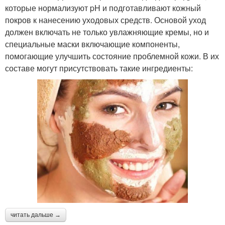
которые нормализуют pH и подготавливают кожный
Медово-желтковые
Маска для волос
покров к нанесению уходовых средств. Основой уход
маски
должен включать не только увлажняющие кремы, но и
специальные маски включающие компоненты,
помогающие улучшить состояние проблемной кожи. В их
составе могут присутствовать такие ингредиенты:
Маски для волос
Супер маски
Маска для жирного
Маска от жирной кожи
лица
Тканевые маски
Гидрогелевая маска
читать дальше →