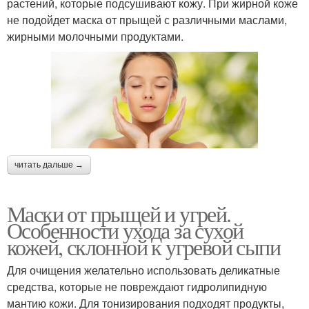
растений, которые подсушивают кожу. При жирной коже
не подойдет маска от прыщей с различными маслами,
Маски для жирной и
Маски для жирной кожи
жирными молочными продуктами.
Лица от прыщей
Маска из глины
читать дальше →
Маски от следов
Питательная маска
Маски от прыщей и угрей.
Особенности ухода за сухой
кожей, склонной к угревой сыпи
Условия против
Питательные маски
прыщей
Для очищения желательно использовать деликатные
средства, которые не повреждают гидролипидную
мантию кожи. Для тонизирования подходят продукты,