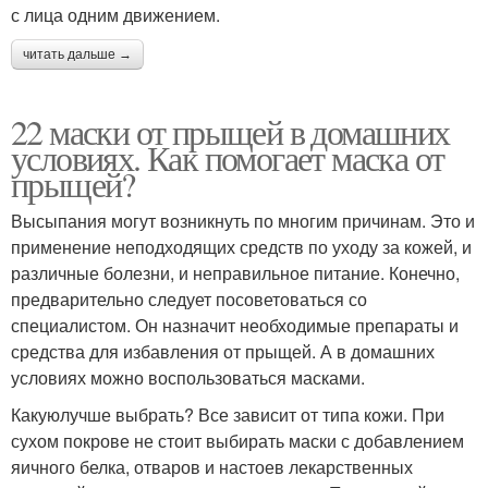
с лица одним движением.
читать дальше →
Маска от подкожных
Маски для воспаленной
прыщей
22 маски от прыщей в домашних
условиях. Как помогает маска от
прыщей?
Маски для
Полезная маска
подростковой кожи
Высыпания могут возникнуть по многим причинам. Это и
применение неподходящих средств по уходу за кожей, и
различные болезни, и неправильное питание. Конечно,
Маска от подростковых
Маски от жирного
предварительно следует посоветоваться со
прыщей
блеска
специалистом. Он назначит необходимые препараты и
средства для избавления от прыщей. А в домашних
условиях можно воспользоваться масками.
Какуюлучше выбрать? Все зависит от типа кожи. При
Маска для жирной кожи
Натуральные маски
сухом покрове не стоит выбирать маски с добавлением
яичного белка, отваров и настоев лекарственных