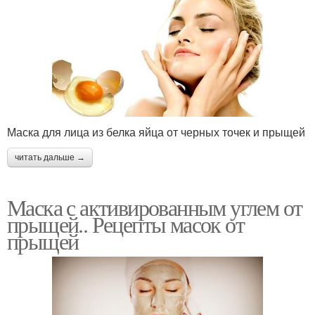
маска
Маски против прыщей
Яичная маска
Маска для лица из белка яйца от черных точек и прыщей
Пленочные маски
Подкожный прыщ
читать дальше →
Маска с активированным углем от
прыщей.. Рецепты масок от
Маски из угля
Маска из угля
прыщей
Глиняная маска
Маска с йогуртом