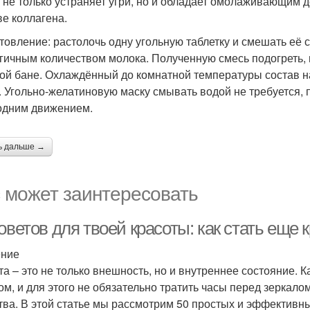
 не только устраняет угри, но и обладает омолаживающим д
ве коллагена.
овление: растолочь одну угольную таблетку и смешать её с 1
гичным количеством молока. Полученную смесь подогреть, н
ой бане. Охлаждённый до комнатной температуры состав на
. Угольно-желатиновую маску смывать водой не требуется, 
одним движением.
ь дальше →
 может заинтересовать
оветов для твоей красоты: как стать еще 
ение
та – это не только внешность, но и внутреннее состояние.
ом, и для этого не обязательно тратить часы перед зеркало
тва. В этой статье мы рассмотрим 50 простых и эффективны