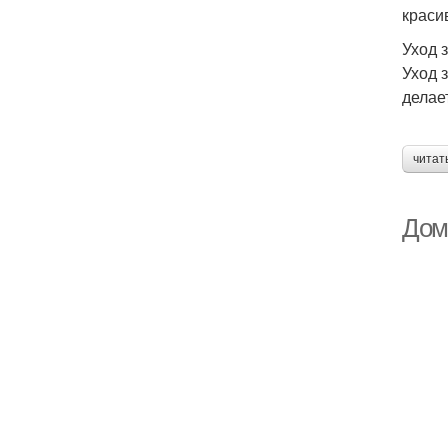
краси
Уход 
Уход 
делае
читат
Дом