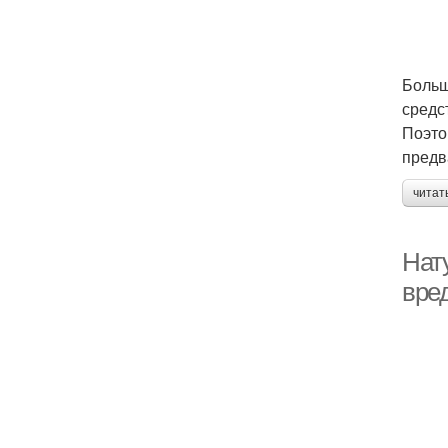
Больш
средс
Поэто
предв
читат
Нат
вре