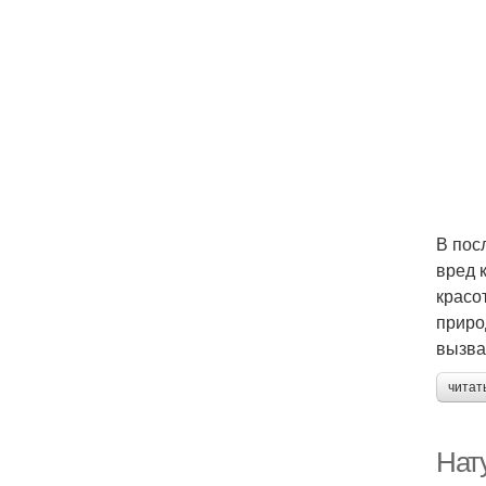
В пос
вред 
красо
приро
вызва
читат
Нат