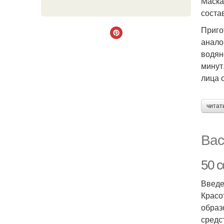
Маска
соста
Пригот
анало
водян
минут
лица 
читат
Вас
50 с
Введ
Красо
образ
средс