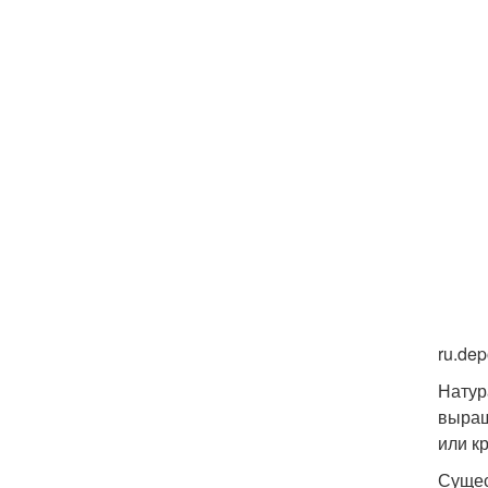
ru.de
Натур
выращ
или к
Сущес