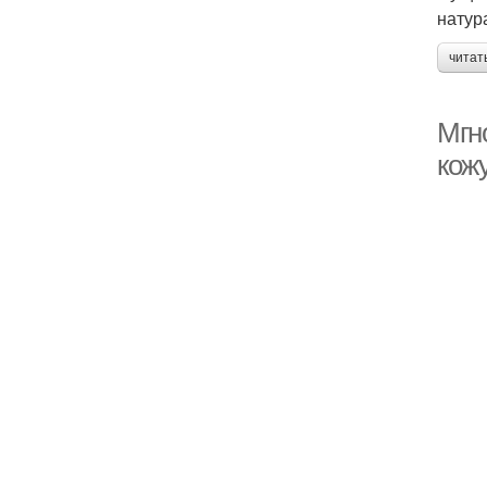
натур
читат
Мгно
кож