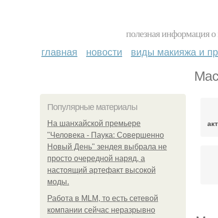
полезная информация о 
главная
новости
виды макияжа и пр
Мас
Популярные материалы
ак
На шанхайской премьере
"Человека - Паука: Совершенно
Новый День" зендея выбрала не
просто очередной наряд, а
настоящий артефакт высокой
моды.
Работа в MLM, то есть сетевой
компании сейчас неразрывно