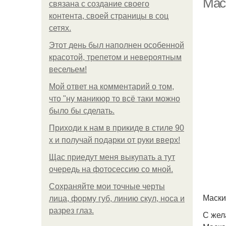
Мас
связана с создание своего
контента, своей страницы в соц
сетях.
Этот день был наполнен особенной
красотой, трепетом и невероятным
весельем!
Мой ответ на комментарий о том,
что "ну маникюр то всё таки можно
было бы сделать.
Приходи к нам в прикиде в стиле 90
х и получай подарки от руки вверх!
Щас приедут меня выкупать а тут
очередь на фотосессию со мной.
Сохраняйте мои точные черты
Маски
лица, форму губ, линию скул, носа и
разрез глаз.
С жел