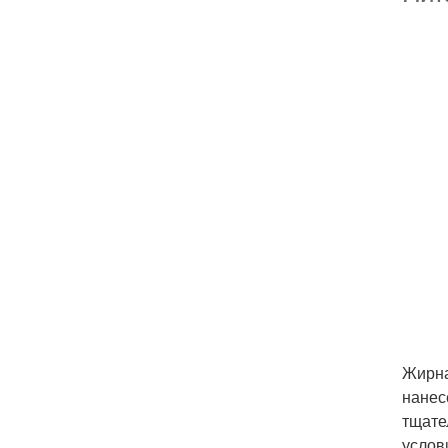
Жирна
нанес
тщате
услов