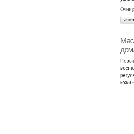
Очища
читат
Мас
дом
Повыш
воспа
регул
кожи 