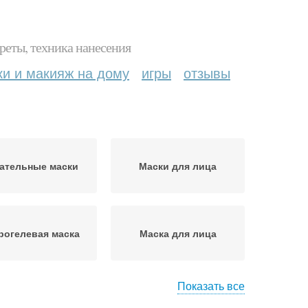
реты, техника нанесения
ки и макияж на дому
игры
отзывы
ательные маски
Маски для лица
рогелевая маска
Маска для лица
Показать все
ски от прыщей
Маска с голубой