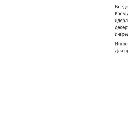
Введ
Крем 
идеал
десер
ингре
Ингре
Для п