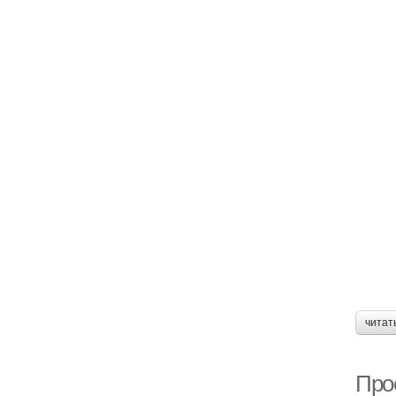
читат
Прос