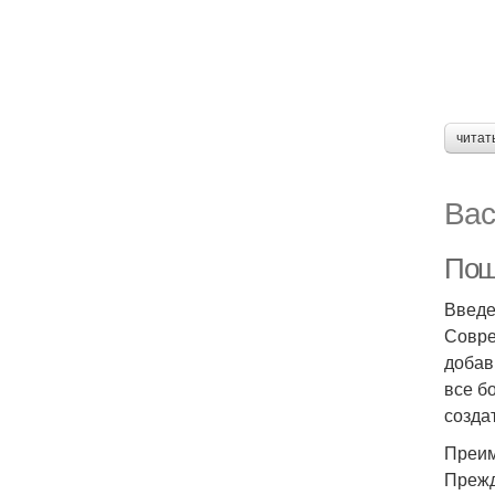
читат
Вас
Пош
Введ
Совре
добав
все б
созда
Преим
Прежд