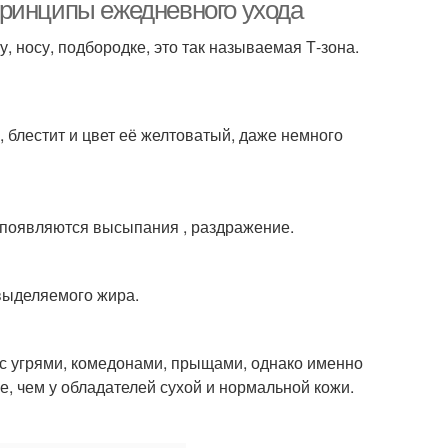
принципы ежедневного ухода
, носу, подбородке, это так называемая Т-зона.
Лица в домашних
 для жирной кожи
условиях
блестит и цвет её желтоватый, даже немного
ательная маска
Домашние маски
 появляются высыпания , раздражение.
ски от жирного
Блеск на лице
 выделяемого жира.
блеска
с угрями, комедонами, прыщами, однако именно
, чем у обладателей сухой и нормальной кожи.