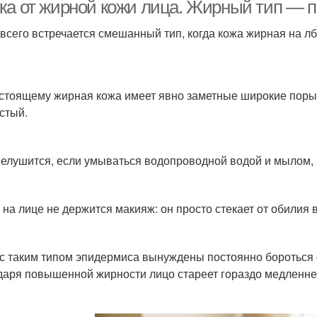
ка от жирной кожи лица. Жирный тип — 
всего встречается смешанный тип, когда кожа жирная на лбу
Маска с овсянкой
Маска с медом
Маска
стоящему жирная кожа имеет явно заметные широкие поры, 
стый.
Маски для проблемного
Жирная кожа
Пит
и
елушится, если умываться водопроводной водой и мылом,
Маски в домашних
Маски против жирной
Ма
 на лице не держится макияж: он просто стекает от обилия
условиях
кожи
с таким типом эпидермиса вынуждены постоянно бороться 
пасение от жирного
Уход за лицом
даря повышенной жирности лицо стареет гораздо медленнее
блеска