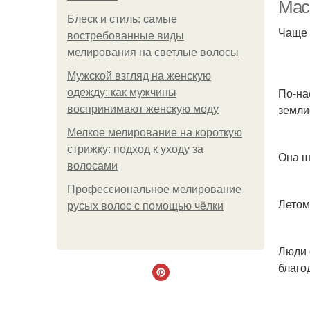
Мас
Блеск и стиль: самые
Чаще 
востребованные виды
мелирования на светлые волосы
Мужской взгляд на женскую
По-на
одежду: как мужчины
земли
воспринимают женскую моду
Мелкое мелирование на короткую
стрижку: подход к уходу за
Она ш
волосами
Профессиональное мелирование
Летом
русых волос с помощью чёлки
Люди 
С
благо