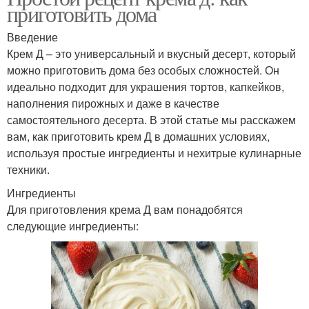
приготовить дома
Маска для жирной кожи
Кожи с медом
Введение
Крем Д – это универсальный и вкусный десерт, который
можно приготовить дома без особых сложностей. Он
идеально подходит для украшения тортов, капкейков,
Маски для жирной и
Проблемная кожа
наполнения пирожных и даже в качестве
самостоятельного десерта. В этой статье мы расскажем
вам, как приготовить крем Д в домашних условиях,
используя простые ингредиенты и нехитрые кулинарные
Условия для жирной
Кожи от прыщей
техники.
кожи
Ингредиенты
Для приготовления крема Д вам понадобятся
следующие ингредиенты:
Маска от жирной кожи
Жирный тип
Маска для жирного
Кожи в домашних