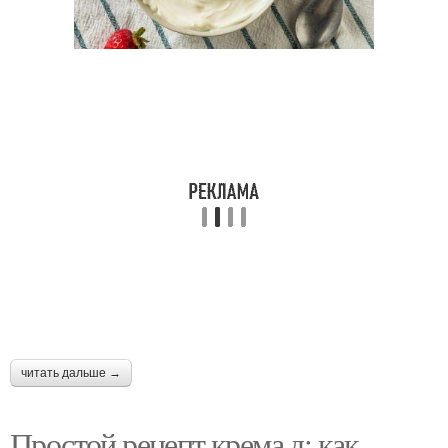
Уход за сухой/жирной/
Красивая кожа
чувствительной кожей
Жизни на кожу
Питание на кожу
Кожи без
Здоровая кожа
использования
Маски от жирного
Кожи по числам
блеска
читать дальше →
Простой рецепт крема д: как