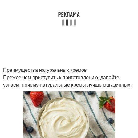
Маски для жирной кожи
Кожи от увлажнения
Крем-гель для
Акно на жирной коже
проблемной кожи
Преимущества натуральных кремов
Прежде чем приступить к приготовлению, давайте
Кожа с помощью
Кожа от ухода
узнаем, почему натуральные кремы лучше магазинных:
Проблемы с кожей
Уход для кожи