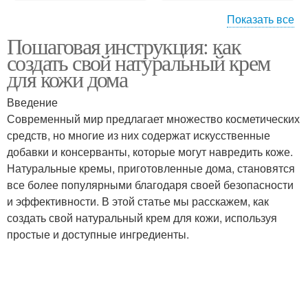
Показать все
Пошаговая инструкция: как
Лица для
Комбинированная кожа
создать свой натуральный крем
чувствительной кожи
для кожи дома
Введение
Современный мир предлагает множество косметических
Чувствительная кожа
Зрелая кожа
средств, но многие из них содержат искусственные
добавки и консерванты, которые могут навредить коже.
Натуральные кремы, приготовленные дома, становятся
все более популярными благодаря своей безопасности
Уход за кожей
Кожи при создании
и эффективности. В этой статье мы расскажем, как
создать свой натуральный крем для кожи, используя
простые и доступные ингредиенты.
Уход за сухой кожей
Уход за жирной кожей