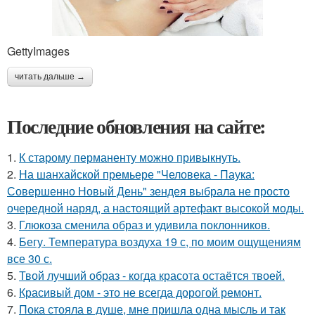
GettyImages
читать дальше →
Последние обновления на сайте:
1.
К старому перманенту можно привыкнуть.
2.
На шанхайской премьере "Человека - Паука:
Совершенно Новый День" зендея выбрала не просто
очередной наряд, а настоящий артефакт высокой моды.
3.
Глюкоза сменила образ и удивила поклонников.
4.
Бегу. Температура воздуха 19 с, по моим ощущениям
все 30 с.
5.
Твой лучший образ - когда красота остаётся твоей.
6.
Красивый дом - это не всегда дорогой ремонт.
7.
Пока стояла в душе, мне пришла одна мысль и так