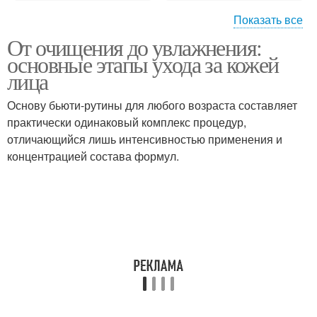
Показать все
От очищения до увлажнения:
Жирная кожа
Сухая кожа
основные этапы ухода за кожей
лица
Основу бьюти-рутины для любого возраста составляет
Кожа с сальным
практически одинаковый комплекс процедур,
Чувствительная кожа
блеском
отличающийся лишь интенсивностью применения и
концентрацией состава формул.