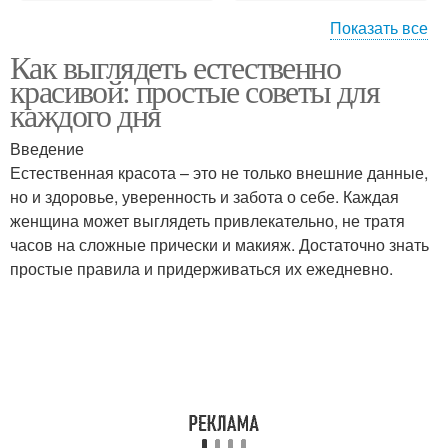
Показать все
Как выглядеть естественно
Харизма для образа
Одежды для образа
красивой: простые советы для
каждого дня
Введение
Питание при здоровом
Естественная красота – это не только внешние данные,
Стильный образ
образе
но и здоровье, уверенность и забота о себе. Каждая
женщина может выглядеть привлекательно, не тратя
часов на сложные прически и макияж. Достаточно знать
простые правила и придерживаться их ежедневно.
Сон при здоровом
Здоровые образа
образе
Благополучие для
здорового образа