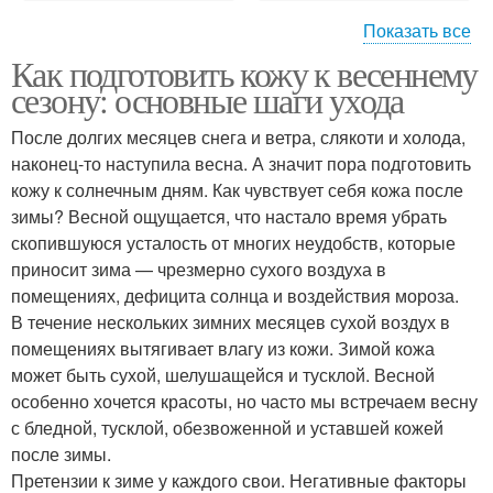
Показать все
Как подготовить кожу к весеннему
Сухая кожа
Жирная кожа
сезону: основные шаги ухода
После долгих месяцев снега и ветра, слякоти и холода,
наконец-то наступила весна. А значит пора подготовить
кожу к солнечным дням. Как чувствует себя кожа после
Комбинированная кожа
Уход для кожи
зимы? Весной ощущается, что настало время убрать
скопившуюся усталость от многих неудобств, которые
приносит зима — чрезмерно сухого воздуха в
помещениях, дефицита солнца и воздействия мороза.
В течение нескольких зимних месяцев сухой воздух в
помещениях вытягивает влагу из кожи. Зимой кожа
может быть сухой, шелушащейся и тусклой. Весной
особенно хочется красоты, но часто мы встречаем весну
с бледной, тусклой, обезвоженной и уставшей кожей
после зимы.
Претензии к зиме у каждого свои. Негативные факторы