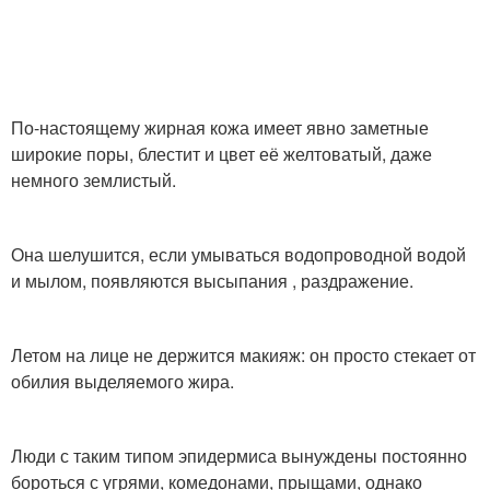
Маска с медом
Маска для жирной кожи
По-настоящему жирная кожа имеет явно заметные
широкие поры, блестит и цвет её желтоватый, даже
Жирная кожа
Кожи с медом
немного землистый.
Она шелушится, если умываться водопроводной водой
и мылом, появляются высыпания , раздражение.
Маски для проблемного
и
Летом на лице не держится макияж: он просто стекает от
обилия выделяемого жира.
Люди с таким типом эпидермиса вынуждены постоянно
бороться с угрями, комедонами, прыщами, однако