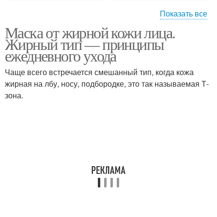
Показать все
Маска от жирной кожи лица.
Тканевые маски
Маски для жирной кожи
Жирный тип — принципы
ежедневного ухода
Чаще всего встречается смешанный тип, когда кожа
жирная на лбу, носу, подбородке, это так называемая Т-
Гидрогелевая маска
Маска для лица
зона.
Тканевая маска
Маски от прыщей
Маска с голубой
Маска с овсянкой