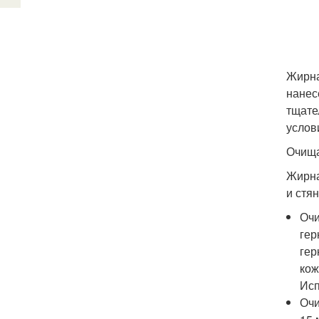
Жирна
нанес
тщате
услов
Очища
Жирна
и стя
Очи
гер
гер
кож
Исп
Очи