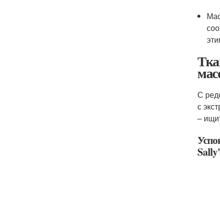
Мас
соо
эти
Тка
мас
С ред
с экс
– ищи
Успо
Sally