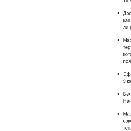
15 
Дро
каш
лиц
Мас
тер
кот
поя
Эфф
3 к
Бел
Нан
Мас
сок
теп