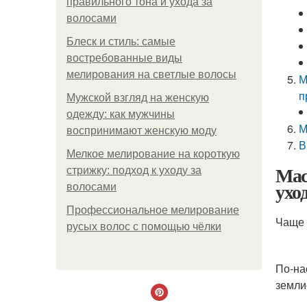
правильного тона и ухода за
волосами
Блеск и стиль: самые
востребованные виды
мелирования на светлые волосы
М
п
Мужской взгляд на женскую
одежду: как мужчины
М
воспринимают женскую моду
В
Мелкое мелирование на короткую
Мас
стрижку: подход к уходу за
ухо
волосами
Профессиональное мелирование
Чаще 
русых волос с помощью чёлки
По-на
земли