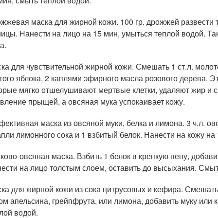
мин, смыть теплой водой.
жжевая маска для жирной кожи. 100 гр. дрожжей развести
ицы. Нанести на лицо на 15 мин, умыться теплой водой. Та
а.
ка для чувствительной жирной кожи. Смешать 1 ст.л. молотой
того яблока, 2 каплями эфирного масла розового дерева. Э
орые мягко отшелушивают мертвые клетки, удаляют жир и
вление прыщей, а овсяная мука успокаивает кожу.
ективная маска из овсяной муки, белка и лимона. 3 ч.л. о
апли лимонного сока и 1 взбитый белок. Нанести на кожу на
ково-овсяная маска. Взбить 1 белок в крепкую пену, добавит
ести на лицо толстым слоем, оставить до высыхания. Смыт
ка для жирной кожи из сока цитрусовых и кефира. Смешат
ом апельсина, грейпфрута, или лимона, добавить муку или к
лой водой.