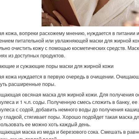
я кожа, вопреки расхожему мнению, нуждается в питании и 
ением питательной или увлажняющей маски для жирной ко
льно очистить кожу с помощью косметических средств. Мас
иях из доступных продуктов.
ющие и сужающие поры маски для жирной кожи
я кожа нуждается в первую очередь в очищении. Очищающ
нуть расширенные поры.
щающая овсяная маска для жирной кожи. Для получения о
кулеса и 1 ч.л. соды. Полученную смесь сложить в банку, ее 
кулеса с содой, добавить немного воды до получения кашиц
у гладкой, стягивает поры. Хорошо подойдет такая маска д
ользовать ее можно хоть каждый день.
щающая маска из меда и березового сока. Смешать в равн