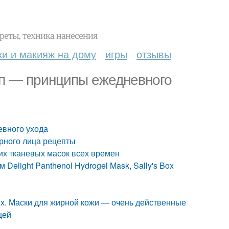
реты, техника нанесения
ки и макияж на дому
игры
отзывы
ип — принципы ежедневного
евного ухода
ирного лица рецепты
их тканевых масок всех времен
Delight Panthenol Hydrogel Mask, Sally's Box
х. Маски для жирной кожи — очень действенные
щей