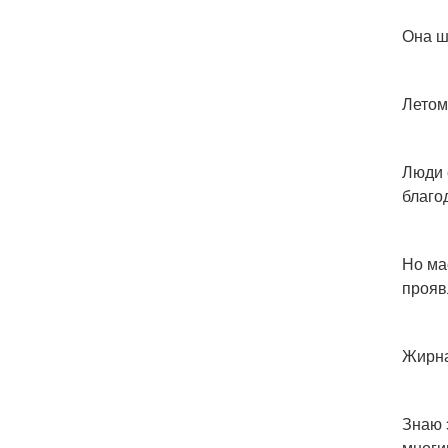
Она ш
Летом
Люди 
благо
Но ма
прояв
Жирна
Знаю 
многи