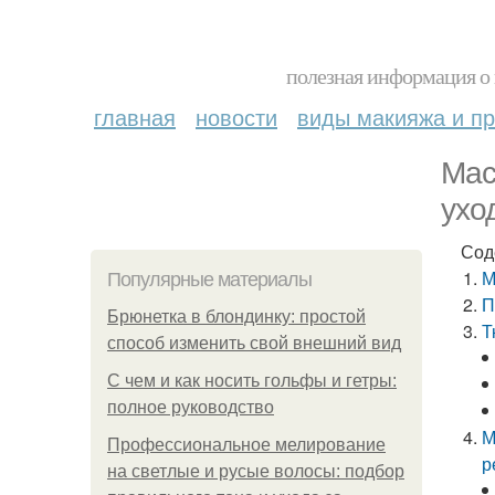
полезная информация о 
главная
новости
виды макияжа и пр
Мас
ухо
Сод
М
Популярные материалы
П
Брюнетка в блондинку: простой
Т
способ изменить свой внешний вид
С чем и как носить гольфы и гетры:
полное руководство
М
Профессиональное мелирование
р
на светлые и русые волосы: подбор