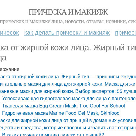
ПРИЧЕСКА И МАКИЯЖ
прическах и макияже лица, новости, отзывы, новинки, сек
ичесок
как делать прически и макияж
причес
ка от жирной кожи лица. Жирный т
да
ержание
аска от жирной кожи лица. Жирный тип — принципы ежедн
итательные маски для лица для жирной кожи. Маска для ж
каневые маски для жирной кожи. Выбор экспертов: 55 лучш
Успокаивающая гидрогелевая маска для лица с пантенолом 
Тканевая маска Egg Cream Mask, T oo Cool For School
Гидрогелевая маска Marine Food Gel Mask, Skinfood
аски для жирной кожи лица от прыщей в домашних условия
ецепты и средства, которые способны избавить вас от пры
В каких случаях помогают маски от прыщей?