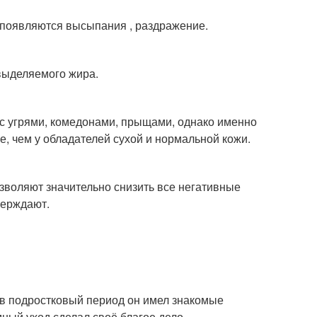
 появляются высыпания , раздражение.
 выделяемого жира.
с угрями, комедонами, прыщами, однако именно
, чем у обладателей сухой и нормальной кожи.
озволяют значительно снизить все негативные
верждают.
 в подростковый период он имел знакомые
ный уход сделал своё благое дело.