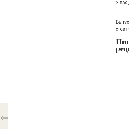
У вас
Бытуе
стоит 
Пит
рец
⇦