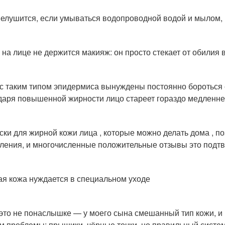
елушится, если умываться водопроводной водой и мылом,
 на лице не держится макияж: он просто стекает от обилия
с таким типом эпидермиса вынуждены постоянно бороться 
даря повышенной жирности лицо стареет гораздо медленнее
ски для жирной кожи лица , которые можно делать дома , п
ления, и многочисленные положительные отзывы это подт
я кожа нуждается в специальном уходе
это не понаслышке — у моего сына смешанный тип кожи, и
м проблемы: прыщики, чёрные точки, но правильный систем