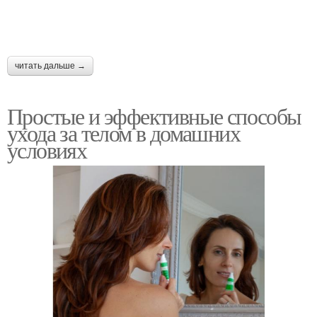
Блеск на лице
Блеск с лица
читать дальше →
Лица на основе
Домашние маски
Простые и эффективные способы
ухода за телом в домашних
условиях
Тела в домашних
Лицо в домашних
условиях
условиях
Условия для жирной
Маска для жирного
кожи
лица
Применение в