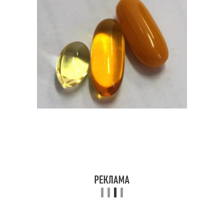
Точки в домашних
Лица от черных точек
условиях
Пятна на лице
Пятно на лице
Кремы для лица
Косметика для лица
Шампунь для лица
Маска для лица