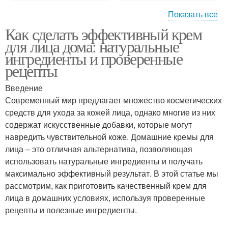
Показать все
Как сделать эффективный крем
Условия для
Домашние аналоги
для лица дома: натуральные
расслабления
ингредиенты и проверенные
рецепты
Введение
Маски для лица
Домашние рецепты
Современный мир предлагает множество косметических
средств для ухода за кожей лица, однако многие из них
содержат искусственные добавки, которые могут
навредить чувствительной коже. Домашние кремы для
Руки в домашних
Домашние скрабы
лица – это отличная альтернатива, позволяющая
условиях
использовать натуральные ингредиенты и получать
максимально эффективный результат. В этой статье мы
рассмотрим, как приготовить качественный крем для
Кожи в домашних
лица в домашних условиях, используя проверенные
Домашние средства
условиях
рецепты и полезные ингредиенты.