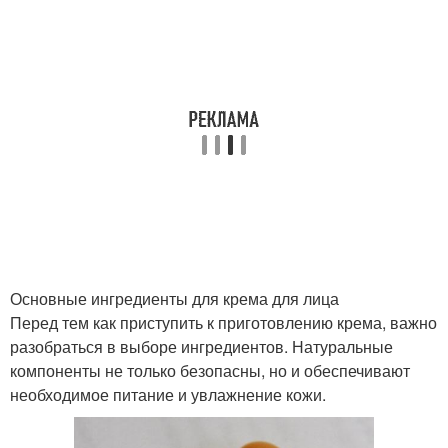
Угри в домашних
Румя для лица
условиях
Лица от солнечных
Домашний уход
лучей
Лучи в домашних
Уход за лицом
условиях
Основные ингредиенты для крема для лица
Перед тем как приступить к приготовлению крема, важно
разобраться в выборе ингредиентов. Натуральные
компоненты не только безопасны, но и обеспечивают
Лица от макияжа
Лица от прыщей
необходимое питание и увлажнение кожи.