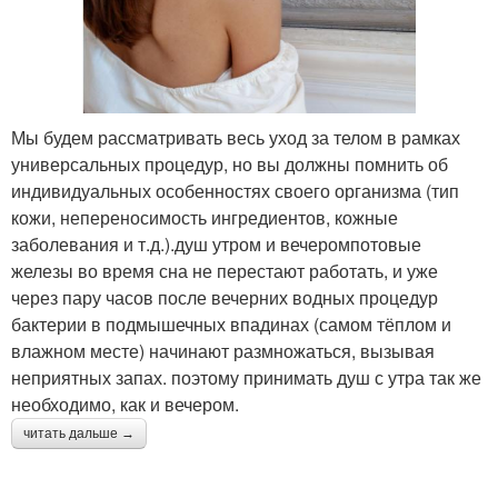
Мёд для лица
домашних условиях
Скрабы в домашних
Маски в домашних
Мы будем рассматривать весь уход за телом в рамках
условиях
условиях
универсальных процедур, но вы должны помнить об
индивидуальных особенностях своего организма (тип
кожи, непереносимость ингредиентов, кожные
заболевания и т.д.).душ утром и вечеромпотовые
Лица от жирной кожи
Условия из глины
железы во время сна не перестают работать, и уже
через пару часов после вечерних водных процедур
бактерии в подмышечных впадинах (самом тёплом и
влажном месте) начинают размножаться, вызывая
Лицо в жару
Лица из яйца
неприятных запах. поэтому принимать душ с утра так же
необходимо, как и вечером.
читать дальше →