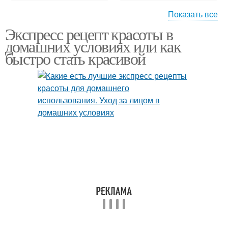
Показать все
Экспресс рецепт красоты в
Лица в домашних
Домашние рецепты
домашних условиях или как
условиях
быстро стать красивой
Домашние средства
Домашний уход
Лицо в домашних
условиях