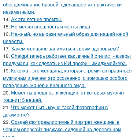
обесцвечивание бровей, сделавшее их практически
незаметными.
14.
Ах эти летние промты.
15.
Не меняя внешность и черты лица.
16.
Нежный, но выразительный образ для нашей юной
невесты.
17.
Зачем женщине заниматься своим здоровьем?
18.
Chatgpt теперь работает как личный стилист - юзеры
придумали, как сделать из ИИ профи - имиджмейкера.
19.
Кокетка - это женщина, которая стремится нравиться
мужчинам и делает это осознанно, с помощью особого
поведения, манер и внешнего вида.
20.
Моменты внешности женщин, от которых мужчин
тошнит: 5 вещей.
21.
Что может быть круче такой фотографии в
документе?
22.
Создай фотореалистичный портрет женщины в
чёрном оверсайз пиджаке, сидящей на деревянном
стуле.