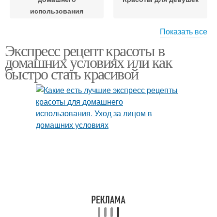
использования
Показать все
Экспресс рецепт красоты в
Красоты для красивой
Советы по красоте
домашних условиях или как
кожи
быстро стать красивой