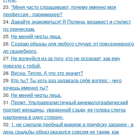
23.
"Меня часто спрашивают, почему именно моя
профессия - парикмахер?
24.
Давайте знакомиться! Я Полина, визажист и стилист
по прическам.
25.
Не меняй черты лица.
26.
Создаю образы для любого случая: от повседневного
до свадебного.
27.
Не волнуйся из-за того, кто не осознает, как ему
повезло с тобой.
28.
Весна. Тепло. А что это значит?
29.
Кто ты? Ты хоть раз задавала себе вопрос - чего
хочешь именно ты?
30.
Не меняй черты лица.
31.
Промт. Ультрареалистичный кинематографический
портрет женщины, увиденной сзади, ее голова слегка
наклонена в одну сторону.
32.
1. не сделали пробный макияж и причёску заранее - в
день свадьбы образ оказался совсем не таким, как