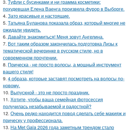
3.
Туфли с бусинками и ни грамма косметики:
похудевшая Елена Ваенга произвела фурор в Выборге.
4.
Зато красивые и настоящие.
5.
Татьяна Буланова показала образ, который многие не
ожидали увидеть.
6.
Давайте знакомиться! Меня зовут Ангелина.
7.
Вот таким образом закончилась подготовка Лизы к
тематической вечеринке в русском стиле, но в
современном прочтении.
8.
Прическа - не просто волосы, а мощный инструмент
вашего стиля!
9.
4 образа, которые заставят посмотреть на волосы по-
новому.
10.
Выпускной - это не просто праздник.
11.
Хотите, чтобы ваша семейная фотосессия
получилась незабываемой и радостной?
12.
Очень редко находится повод сделать себе макияж и
прическу у профессионала.
13.
На Met Gala 2026 года заметным трендом стало