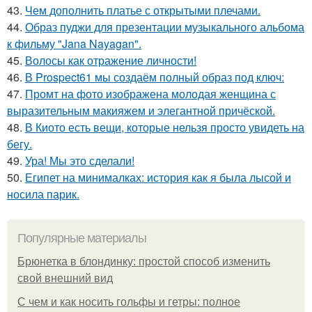
43.
Чем дополнить платье с открытыми плечами.
44.
Образ пуджи для презентации музыкального альбома
к фильму "Jana Nayagan".
45.
Волосы как отражение личности!
46.
В Prospect61 мы создаём полный образ под ключ:
47.
Промт на фото изображена молодая женщина с
выразительным макияжем и элегантной причёской.
48.
В Киото есть вещи, которые нельзя просто увидеть на
бегу.
49.
Ура! Мы это сделали!
50.
Египет на минималках: история как я была лысой и
носила парик.
Популярные материалы
Брюнетка в блондинку: простой способ изменить
свой внешний вид
С чем и как носить гольфы и гетры: полное