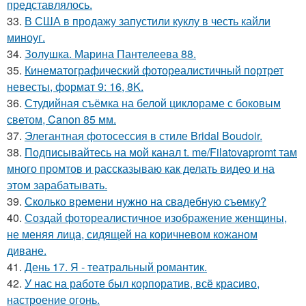
представлялось.
33.
В США в продажу запустили куклу в честь кайли
миноуг.
34.
Золушка. Марина Пантелеева 88.
35.
Кинематографический фотореалистичный портрет
невесты, формат 9: 16, 8K.
36.
Студийная съёмка на белой циклораме с боковым
светом, Canon 85 мм.
37.
Элегантная фотосессия в стиле Bridal Boudoir.
38.
Подписывайтесь на мой канал t. me/Filatovapromt там
много промтов и рассказываю как делать видео и на
этом зарабатывать.
39.
Сколько времени нужно на свадебную съемку?
40.
Создай фотореалистичное изображение женщины,
не меняя лица, сидящей на коричневом кожаном
диване.
41.
День 17. Я - театральный романтик.
42.
У нас на работе был корпоратив, всё красиво,
настроение огонь.