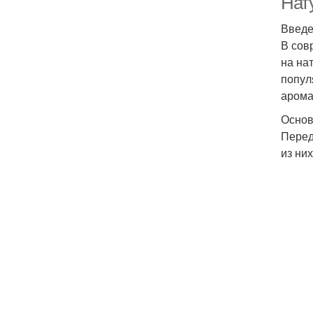
Нат
Введ
В сов
на на
попул
арома
Основ
Перед
из ни