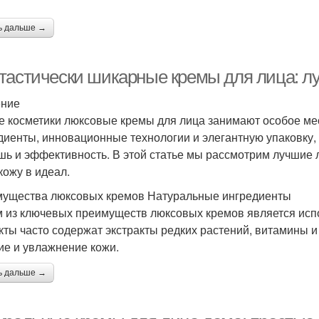
гредиент для крема
Крем из масла
Кре
ь дальше →
тастически шикарные кремы для лица: 
Крем из авокадо
Лица по версии
Зн
ение
е косметики люксовые кремы для лица занимают особое ме
диенты, инновационные технологии и элегантную упаковку, 
шь и эффективность. В этой статье мы рассмотрим лучшие
Кр
ффективный крем
Кремы от морщин
кожу в идеал.
ущества люксовых кремов Натуральные ингредиенты
 из ключевых преимуществ люксовых кремов является исп
кты часто содержат экстракты редких растений, витамины 
Волшебный крем
Крем с травами
ие и увлажнение кожи.
ь дальше →
Лица в домашних
тивозрастные кремы
условиях