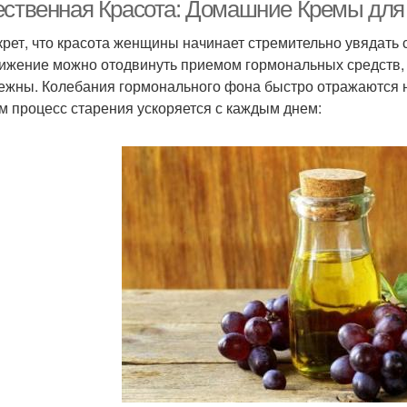
ественная Красота: Домашние Кремы дл
крет, что красота женщины начинает стремительно увядать с
ижение можно отодвинуть приемом гормональных средств, 
Шикарный крем
Антивозрастной крем
Кре
ежны. Колебания гормонального фона быстро отражаются 
м процесс старения ускоряется с каждым днем:
Крем на основе
Крем против акне
Д
Кр
Ночные кремы
Ночной крем
Крем от морщин
Крем с алоэ
М