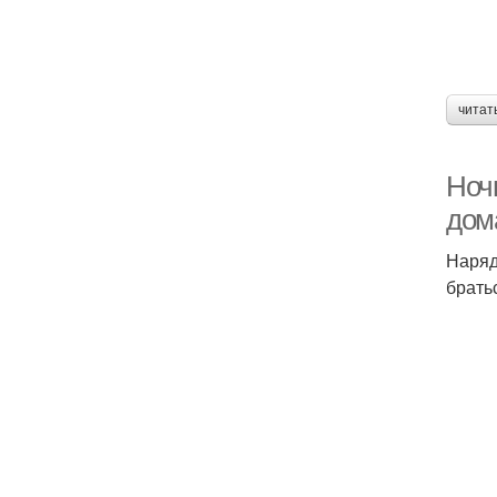
читат
Ноч
дом
Наряд
брать