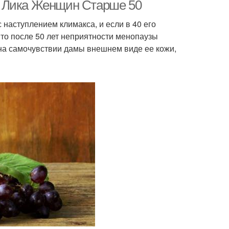
кремы
я Лика Женщин Старше 50
 наступлением климакса, и если в 40 его
то после 50 лет неприятности менопаузы
м против морщин
Натуральные кремы
на самочувствии дамы внешнем виде ее кожи,
Ингредиент для
омашний крем
домашнего крема
ем с оливковым
Глицериновый крем
маслом
олочный крем
Кремы в дневное время