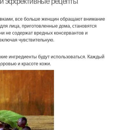
 и эффективные рецепты
авками, все больше женщин обращают внимание
окосовый крем
Питательный крем
 для лица, приготовленные дома, становятся
ни не содержат вредных консервантов и
 включая чувствительную.
какие ингредиенты будут использоваться. Каждый
доровью и красоте кожи.