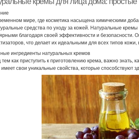
уральные кремы для лица дома: простые
ение
ременном мире, где косметика насыщена химическими доб
Заварные кремы
Крем-суфле для лица
К
туральные средства по уходу за кожей. Натуральные кремы
ярными благодаря своей эффективности и безопасности. О
тизаторов, что делает их идеальными для всех типов кожи,
ные ингредиенты натуральных кремов
Крем для ног
Рисовый крем
 тем как приступить к приготовлению крема, важно знать, 
х имеет свои уникальные свойства, которые способствуют з