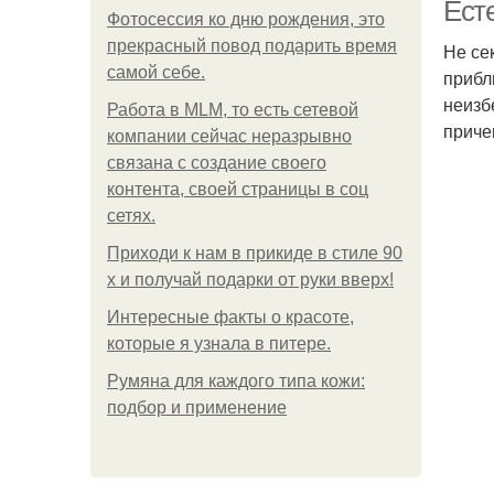
Ест
Фотосессия ко дню рождения, это
прекрасный повод подарить время
Не се
самой себе.
прибл
неизб
Работа в MLM, то есть сетевой
приче
компании сейчас неразрывно
связана с создание своего
контента, своей страницы в соц
сетях.
Приходи к нам в прикиде в стиле 90
х и получай подарки от руки вверх!
Интересные факты о красоте,
которые я узнала в питере.
Румяна для каждого типа кожи:
подбор и применение