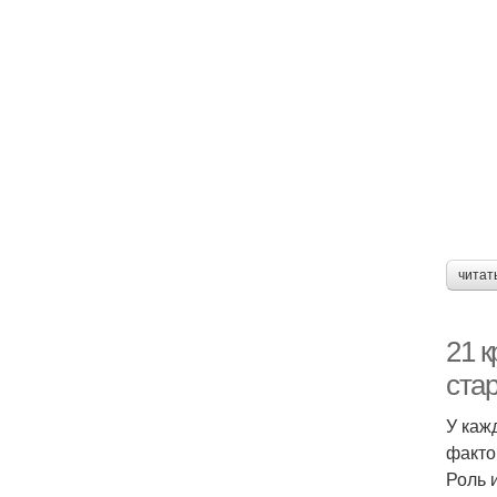
читат
21 
ста
У каж
факто
Роль 