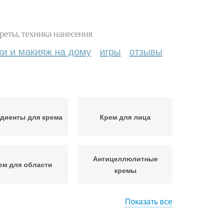
реты, техника нанесения
ки и макияж на дому
игры
отзывы
диенты для крема
Крем для лица
Антицеллюлитные
ем для области
кремы
Показать все
Противовозрастные
карные кремы