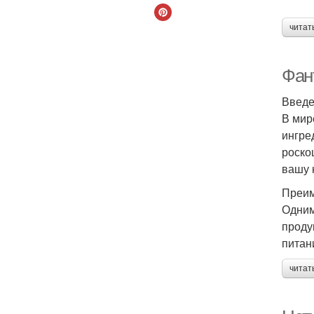
Ин
читат
Фан
Введ
В мир
ингре
роско
Э
вашу 
Преим
Одним
проду
питан
читат
Ан