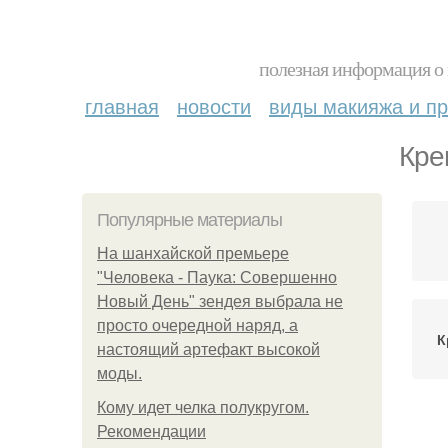
полезная информация о 
главная
новости
виды макияжа и пр
Кре
Популярные материалы
На шанхайской премьере
"Человека - Паука: Совершенно
Новый День" зендея выбрала не
просто очередной наряд, а
К
настоящий артефакт высокой
моды.
Кому идет челка полукругом.
Рекомендации