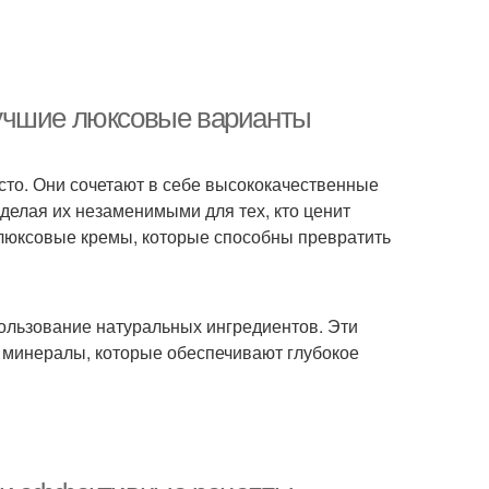
м с глицерином
Косметика для лица
лучшие люксовые варианты
Крем от глубоких
аменитый крем
морщин
сто. Они сочетают в себе высококачественные
делая их незаменимыми для тех, кто ценит
 люксовые кремы, которые способны превратить
ем в домашних
Натуральный крем
условиях
ользование натуральных ингредиентов. Эти
Основа для домашнего
и минералы, которые обеспечивают глубокое
Детский крем
крема
Крем для тела
Шоколадный крем