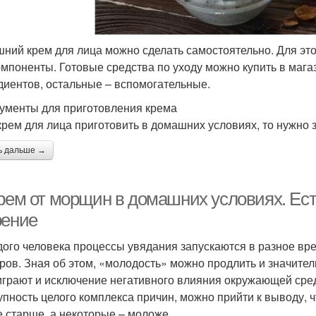
ний крем для лица можно сделать самостоятельно. Для эт
омпоненты. Готовые средства по уходу можно купить в мага
диентов, остальные – вспомогательные.
ументы для приготовления крема
крем для лица приготовить в домашних условиях, то нужно
ь дальше →
крем от морщин в домашних условиях. Ес
рение
дого человека процессы увядания запускаются в разное вре
ров. Зная об этом, «молодость» можно продлить и значител
играют и исключение негативного влияния окружающей сред
упность целого комплекса причин, можно прийти к выводу, ч
е старше, а некоторые – моложе.