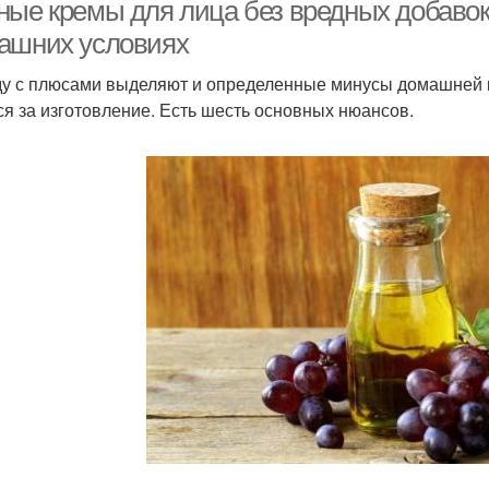
ные кремы для лица без вредных добавок:
ашних условиях
у с плюсами выделяют и определенные минусы домашней ко
Крем с глицерином
Антивозрастной крем
Кр
ся за изготовление. Есть шесть основных нюансов.
Домашний крем
Простой крем
Ингре
Осно
Ромашковый крем
Травяной крем
Ингредиенты для
ем против старения
Зн
домашнего крема