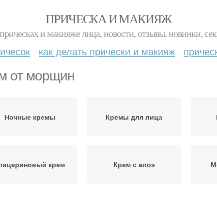
ПРИЧЕСКА И МАКИЯЖ
прическах и макияже лица, новости, отзывы, новинки, сек
ичесок
как делать прически и макияж
причес
м от морщин
Ночные кремы
Кремы для лица
лицериновый крем
Крем с алоэ
М
емы в дневное время
Крем в зависимости
Кр