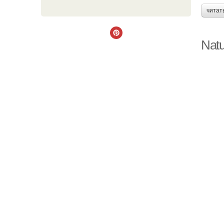
читат
Natu
Ср
С
С