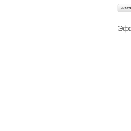
читат
Эфф