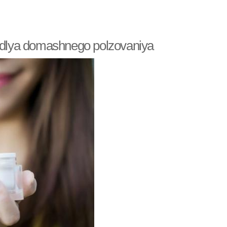
Крем в домашних
ективный крем
условиях
y dlya domashnego polzovaniya
овия от морщин
Крем для кожи
ем для морщин
Кремы для кожи
Рисовый крем
Детский крем