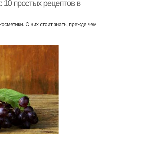
 10 простых рецептов в
сметики. О них стоит знать, прежде чем
ем из авокадо
Крем против акне
диенты для крема
Витаминный крем
ва для домашнего
Крем против морщин
крема
Косметика против
аменитый крем
морщин