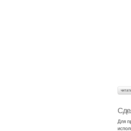
читат
Сде
Для п
испол