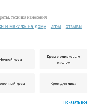
реты, техника нанесения
ки и макияж на дому
игры
отзывы
Крем с оливковым
Ночной крем
маслом
олочный крем
Крем для лица
Показать все
емы от морщин
Крем из масла