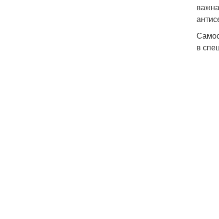
важна
антис
Самос
в спе