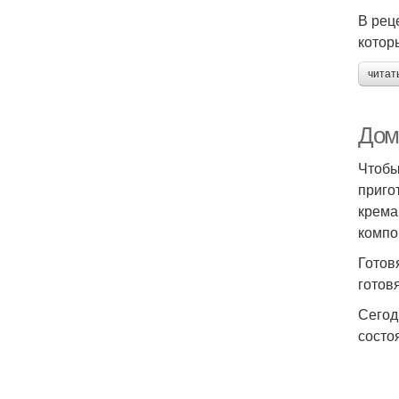
В рец
котор
читат
Дом
Чтобы
приго
крема
компо
Готов
готов
Сегод
состо