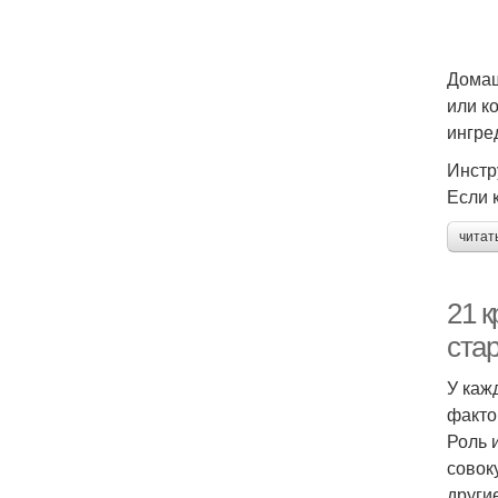
Домаш
или к
ингре
Инстр
Если 
читат
21 
ста
У каж
факто
Роль 
совок
други