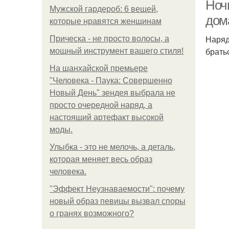
Ноч
Мужской гардероб: 6 вещей,
дом
которые нравятся женщинам
Наряд
Прическа - не просто волосы, а
брать
мощный инструмент вашего стиля!
На шанхайской премьере
"Человека - Паука: Совершенно
Новый День" зендея выбрала не
просто очередной наряд, а
настоящий артефакт высокой
моды.
Улыбка - это не мелочь, а деталь,
которая меняет весь образ
человека.
"Эффект Неузнаваемости": почему
Кр
новый образ певицы вызвал споры
о гранях возможного?