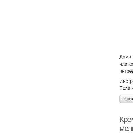
Домаш
или к
ингре
Инстр
Если 
читат
Крем
мел