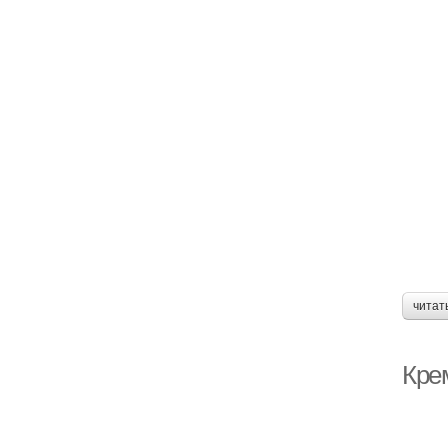
читат
Кре