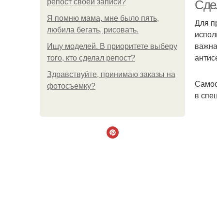
репост своей записи?
Сде
Я помню мама, мне было пять,
Для п
любила бегать, рисовать.
испол
важна
Ищу моделей. В приоритете выберу
антис
того, кто сделал репост?
Здравствуйте, принимаю заказы на
Самос
фотосъемку?
в спе