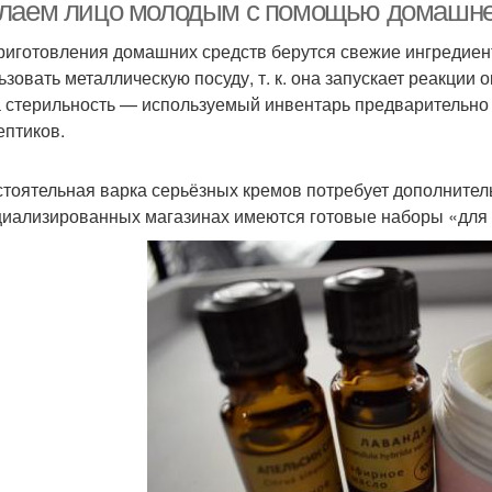
до
лаем лицо молодым с помощью домашнег
риготовления домашних средств берутся свежие ингредиен
ьзовать металлическую посуду, т. к. она запускает реакции 
Кожи в домашних
Волшебный крем
Анти
 стерильность — используемый инвентарь предварительно
условиях
ептиков.
тоятельная варка серьёзных кремов потребует дополнительн
Кремы для лица
Натуральный крем
К
циализированных магазинах имеются готовые наборы «для
Детский крем
Тела на основе
Кр
Глаз в домашних
Руки на основе
условиях