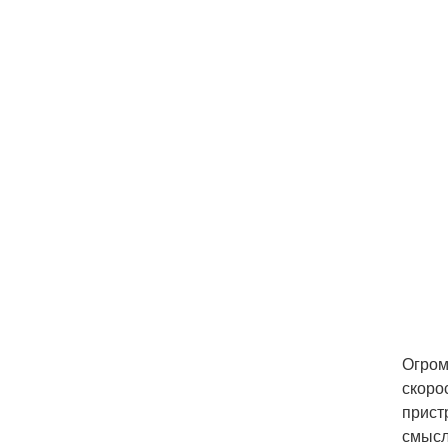
Огром
скоро
прист
смысл