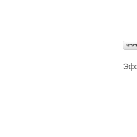
Кр
читат
Эфф