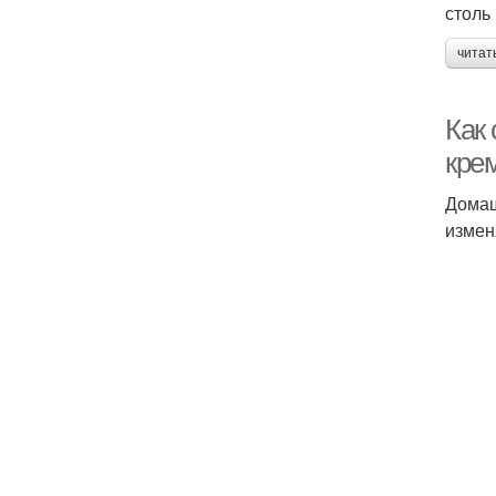
столь
читат
Как
кре
Домаш
измен