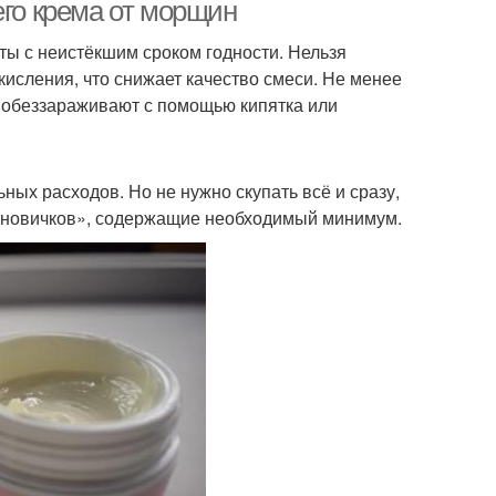
машнего крема
условиях
о крема от морщин
ты с неистёкшим сроком годности. Нельзя
окисления, что снижает качество смеси. Не менее
Крем в домашних
возрастной крем
 обеззараживают с помощью кипятка или
условиях
ых расходов. Но не нужно скупать всё и сразу,
рем с травами
Условия на основе
 новичков», содержащие необходимый минимум.
емы на основе
Крем из цветов
Жирный крем
Питательный крем