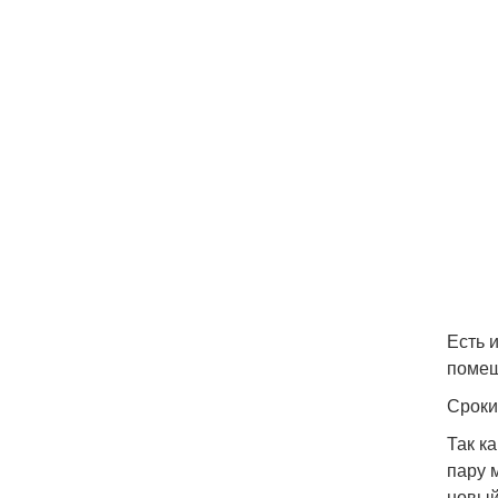
Есть 
помеш
Сроки
Так к
пару 
новый