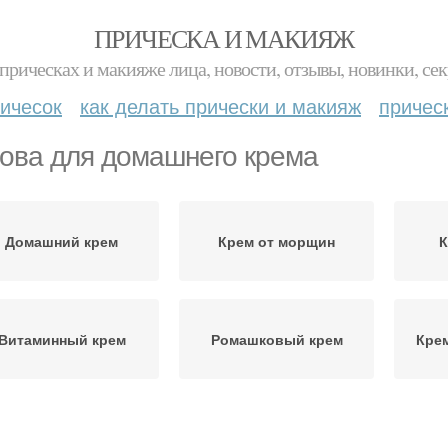
ПРИЧЕСКА И МАКИЯЖ
прическах и макияже лица, новости, отзывы, новинки, сек
ичесок
как делать прически и макияж
причес
ова для домашнего крема
Домашний крем
Крем от морщин
К
Витаминный крем
Ромашковый крем
Кре
Ин
лицериновый крем
Крем против старения