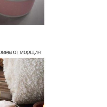
нова для крема
рема от морщин