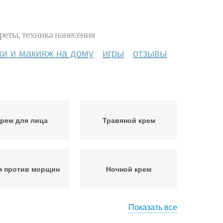
реты, техника нанесения
ки и макияж на дому
игры
отзывы
рем для лица
Травяной крем
м против морщин
Ночной крем
Показать все
гредиенты для
Руки в домашних