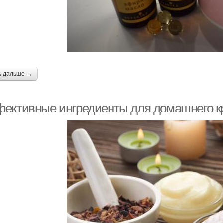
емы для сухой кожи
Зимний крем
Ос
ь дальше →
ективные ингредиенты для домашнего к