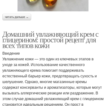
Руки в домашних
читать дальше →
Натуральный крем
условиях
Домашний увлажняющий крем с
глицерином: простой рецепт для
Крем в домашних
всех типов кожи
Волшебный крем
условиях
Введение
Увлажнение кожи — это один из ключевых этапов в
уходе за кожей. Использование качественного
Крем с пчелиным
увлажняющего крема помогает поддерживать
Домашние рецепты
воском
естественный барьер кожи, предотвращать сухость и
шелушение. Однако, многие магазинные кремы
содержат консерванты и ароматизаторы, которые могут
вызывать аллергические реакции или раздражение. В
Кожи в домашних
Глаз в домашних
этом случае домашний увлажняющий крем с глицерином
условиях
условиях
становится идеальным решением. Он прост в