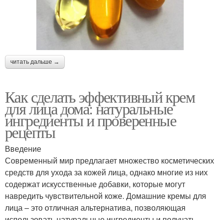
Крем с огурцом
маслом
Крем в зависимости
Сливочный крем
читать дальше →
Как сделать эффективный крем
для лица дома: натуральные
Сметанный крем
Сливочно-сырный крем
ингредиенты и проверенные
рецепты
Введение
Крем с варёной
Современный мир предлагает множество косметических
Крем с маскарпоне
сгущёнкой
средств для ухода за кожей лица, однако многие из них
содержат искусственные добавки, которые могут
навредить чувствительной коже. Домашние кремы для
лица – это отличная альтернатива, позволяющая
Питательные кремы
Крем для сухой кожи
использовать натуральные ингредиенты и получать