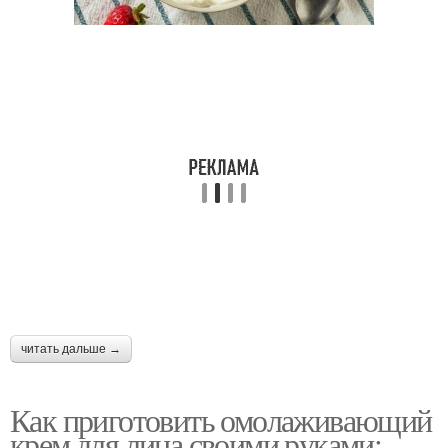
Крем перед
Натуральные кремы
магазинными аналогами
Кремы для лица
Крем на основе
Ингредиент для
Кремы от морщин
домашнего крема
читать дальше →
Крем от морщин
Самодельный крем
Как приготовить омолаживающий
крем для лица своими руками: