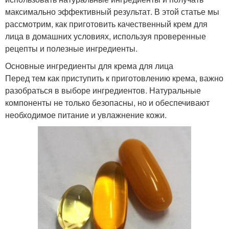
максимально эффективный результат. В этой статье мы
рассмотрим, как приготовить качественный крем для
лица в домашних условиях, используя проверенные
Крем без
рецепты и полезные ингредиенты.
Питательный крем
использования
Основные ингредиенты для крема для лица
Перед тем как приступить к приготовлению крема, важно
разобраться в выборе ингредиентов. Натуральные
Крем перед
компоненты не только безопасны, но и обеспечивают
Травяной крем
использованием
необходимое питание и увлажнение кожи.
Основа для домашнего
Крем против морщин
крема
Глицериновый крем
Крем против старения