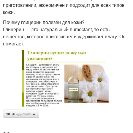
приготовлении, экономичен и подходит для всех типов
кожи.
Крем для морщин
Кремы для кожи
Почему глицерин полезен для кожи?
Глицерин — это натуральный humectant, то есть
вещество, которое притягивает и удерживает влагу. Он
помогает:
Года в домашних
Эффективный крем
условиях
Крем с травами
Детский крем
читать дальше →
Кремы на основе
Крем из цветов