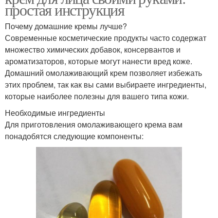
простая инструкция
Ингредиенты для
Масла в домашнем
домашнего крема
креме
Почему домашние кремы лучше?
Современные косметические продукты часто содержат
множество химических добавок, консервантов и
Крем с магазинными
ароматизаторов, которые могут нанести вред коже.
Простой крем
аналогами
Домашний омолаживающий крем позволяет избежать
этих проблем, так как вы сами выбираете ингредиенты,
которые наиболее полезны для вашего типа кожи.
Необходимые ингредиенты
Витаминный крем
Ромашковый крем
Для приготовления омолаживающего крема вам
понадобятся следующие компоненты:
Крем для
Крем с маслом
чувствительной кожи
Крем с кокосовым