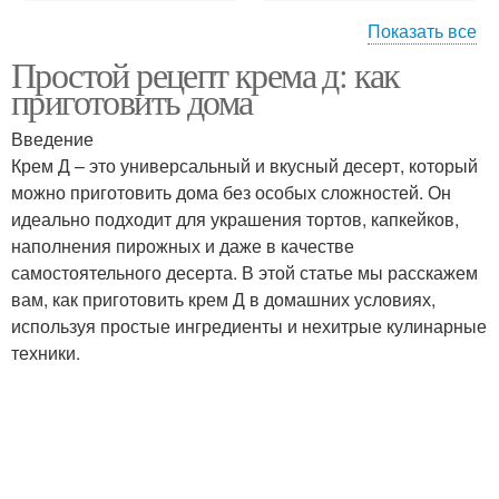
Показать все
Простой рецепт крема д: как
Клубничный крем
Творожный крем
приготовить дома
Введение
Крем Д – это универсальный и вкусный десерт, который
можно приготовить дома без особых сложностей. Он
Тональный крем
Крем для кожи
идеально подходит для украшения тортов, капкейков,
наполнения пирожных и даже в качестве
самостоятельного десерта. В этой статье мы расскажем
вам, как приготовить крем Д в домашних условиях,
Крем для лица
Домашние кремы
используя простые ингредиенты и нехитрые кулинарные
техники.
Ночной крем
Крем из масла