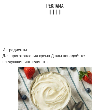
Крем с глицерином
Антивозрастной крем
Крем из авокадо
Крем против акне
Ингредиенты
Для приготовления крема Д вам понадобятся
следующие ингредиенты:
Крем на лицо
Ингредиенты для крема
Лица в домашних
Домашние аналоги
условиях